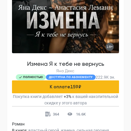
18+
Измена Я к тебе не вернусь
Яна Декс
222.9K
зн.
ПОЛНОСТЬЮ
ДОСТУПНА ПО АБОНЕМЕНТУ
К оплате
159
₽
Покупка книги добавляет
+
3
%
к вашей накопительной
скидке у этого автора
364
16.6K
Роман
В книге:
властный герой
измена
сильная героиня