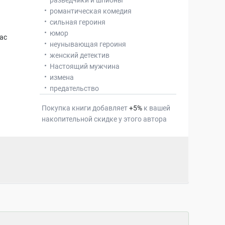
разведчики и шпионы
романтическая комедия
сильная героиня
юмор
ас
неунывающая героиня
!
женский детектив
Настоящий мужчина
измена
предательство
Покупка книги добавляет
+
5
%
к вашей
накопительной скидке у этого автора