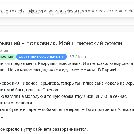
логи
Конкурсы
Абонемент
бывший - полковник. Мой шпионский роман
Алая
157.3K
зн.
НОСТЬЮ
ДОСТУПНА ПО АБОНЕМЕНТУ
ы он предал меня. Разрушил мою жизнь. И я не позволю ему сдела
ва… Но на новое спецзадание я еду вместе с ним… В Париж!
новое имя - Иванка Герцигова, теперь ты - плюс-сайз модель из Сер
ит мой босс, генерал Овечкин.
аю взгляд на молодую и тощую сержантку Лисицину. Она сейчас
ится от зависти.
тать будете в паре. — добавляет генерал. — Ты и полковник Алекса
н…
ое кресло в углу кабинета разворачивается.