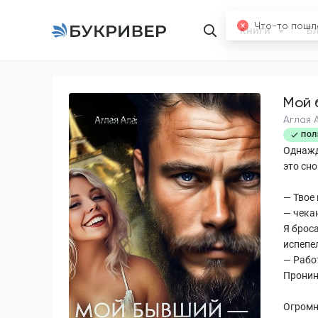
Книги
Б
Мой 
Аглая 
ПОЛ
Однажд
это сно
— Твое 
— чекан
Я брос
испепел
— Рабо
Прони
Огромн