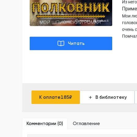
Из нег
Приме
Мои лю
голово
очень 
Помчал
Читать
К оплате
185
₽
В библиотеку
Комментарии (
0
)
Оглавление