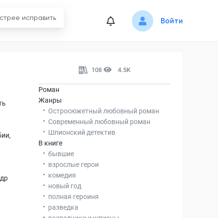
Войти
108
4.5K
Роман
Жанры
ть
Остросюжетный любовный роман
Современный любовный роман
Шпионский детектив
бии,
В книге
бывшие
взрослые герои
комедия
ндр
новый год
полная героиня
разведка