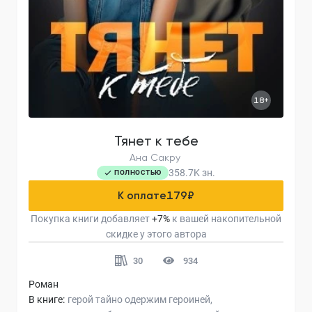
18+
Тянет к тебе
Ана Сакру
358.7K
зн.
ПОЛНОСТЬЮ
К оплате
179
₽
Покупка книги добавляет
+
7
%
к вашей накопительной
скидке у этого автора
30
934
Роман
В книге:
герой тайно одержим героиней