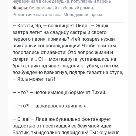
неуверенная в себе девушка
популярный парень
Жанры:
Современный любовный роман
Романтическая эротика
Молодежная проза
— Кстати, Яр, — восклицает Лида , — Эндж
завтра летит на свадьбу сестры и своего
первого парня, прикинь? И ей позарез нужен
шикарный сопровождающий! Чтобы они там
полопались от зависти! Это вопрос жизни и
смерти, и... О! — моя подруга, уставившись на
брата, прикладывает ладони к губам, а потом,
возбуждённо взвизгнув, подпрыгивает на стуле,
— Яр, а может ты?!
— Что? — непонимающе бормочет Тихий.
— Что?! — шокировано хриплю я.
— О, да! — Лида же буквально фонтанирует
радостью от посетившей ее безумной идеи, —
Братик, ты идеально подойдешь! Ты же у меня