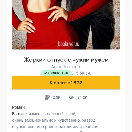
Жаркий отпуск с чужим мужем
Анна Пантера
315.5K
зн.
ПОЛНОСТЬЮ
К оплате
189
₽
2.8K
84.2K
Роман
В книге:
измена
классный герой
очень эмоционально и чувственно
развод
неунывающая героиня
находчивая героиня