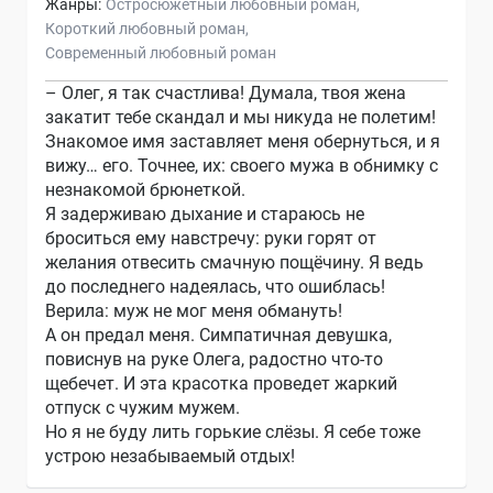
Жанры:
Остросюжетный любовный роман
Короткий любовный роман
Современный любовный роман
– Олег, я так счастлива! Думала, твоя жена
закатит тебе скандал и мы никуда не полетим!
Знакомое имя заставляет меня обернуться, и я
вижу… его. Точнее, их: своего мужа в обнимку с
незнакомой брюнеткой.
Я задерживаю дыхание и стараюсь не
броситься ему навстречу: руки горят от
желания отвесить смачную пощёчину. Я ведь
до последнего надеялась, что ошиблась!
Верила: муж не мог меня обмануть!
А он предал меня. Симпатичная девушка,
повиснув на руке Олега, радостно что-то
щебечет. И эта красотка проведет жаркий
отпуск с чужим мужем.
Но я не буду лить горькие слёзы. Я себе тоже
устрою незабываемый отдых!