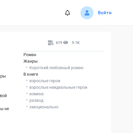
Войти
619
9.1K
Роман
Жанры
Короткий любовный роман
В книге
иры
взрослые герои
взрослые неидеальные герои
измена
авой
развод
эмоционально
бы не