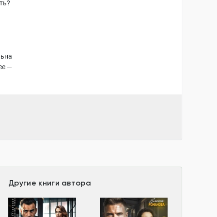
ть?
льна
ее —
Другие книги автора