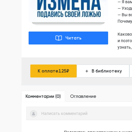
— Я ва
— Уход
— Вы вс
Почему
Каково 
Читать
и поэто
узнать,
К оплате
125
₽
В библиотеку
Комментарии (
0
)
Оглавление