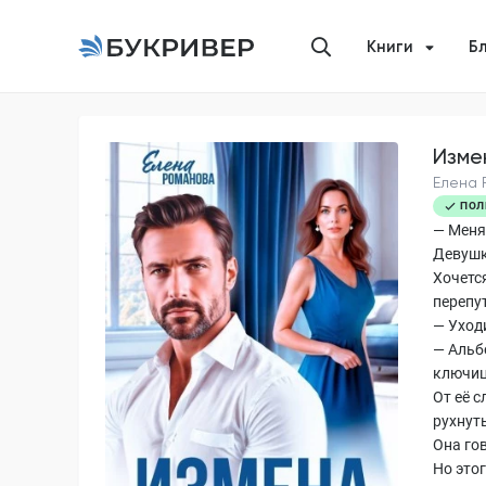
Книги
Б
Изме
Елена 
ПОЛ
— Меня
Девушк
Хочетс
перепу
— Уходи
— Альб
ключиц
От её с
рухнуть
Она го
Но это