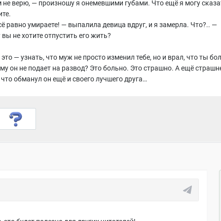
м не верю, — произношу я онемевшими губами. Что ещё я могу сказа
ите.
ё равно умираете! — выпалила девица вдруг, и я замерла. Что?.. —
 вы не хотите отпустить его жить?
это — узнать, что муж не просто изменил тебе, но и врал, что ты бо
му он не подает на развод? Это больно. Это страшно. А ещё страшн
 что обманул он ещё и своего лучшего друга…