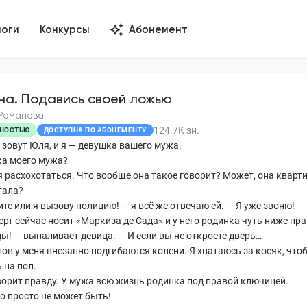
логи
Конкурсы
Абонемент
на. Подавись своей ложью
Романова
124.7K
зн.
НОСТЬЮ
ДОСТУПНА ПО АБОНЕМЕНТУ
 зовут Юля, и я — девушка вашего мужа.
а моего мужа?
я расхохотаться. Что вообще она такое говорит? Может, она кварт
тала?
те или я вызову полицию! — я всё же отвечаю ей. — Я уже звоню!
ерт сейчас носит «Маркиза де Сада» и у него родинка чуть ниже пр
ы! — выпаливает девица. — И если вы не откроете дверь…
лов у меня внезапно подгибаются колени. Я хватаюсь за косяк, что
 на пол.
ворит правду. У мужа всю жизнь родинка под правой ключицей.
го просто не может быть!