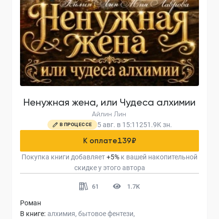
Ненужная жена, или Чудеса алхимии
Айлин Лин
5 авг. в 15:11
251.9K
зн.
В ПРОЦЕССЕ
К оплате
139
₽
Покупка книги добавляет
+
5
%
к вашей накопительной
скидке у этого автора
61
1.7K
Роман
В книге:
алхимия
бытовое фентези