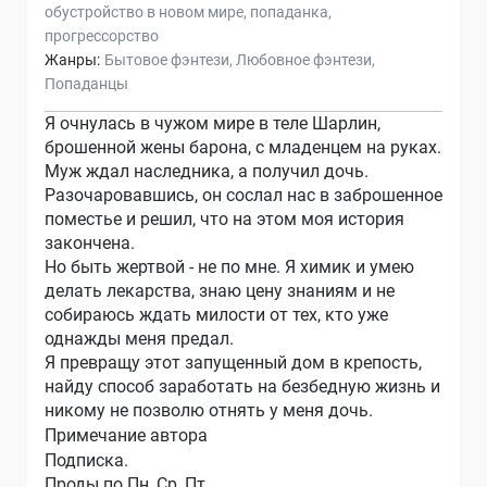
обустройство в новом мире
попаданка
прогрессорство
Жанры:
Бытовое фэнтези
Любовное фэнтези
Попаданцы
Я очнулась в чужом мире в теле Шарлин,
брошенной жены барона, с младенцем на руках.
Муж ждал наследника, а получил дочь.
Разочаровавшись, он сослал нас в заброшенное
поместье и решил, что на этом моя история
закончена.
Но быть жертвой - не по мне. Я химик и умею
делать лекарства, знаю цену знаниям и не
собираюсь ждать милости от тех, кто уже
однажды меня предал.
Я превращу этот запущенный дом в крепость,
найду способ заработать на безбедную жизнь и
никому не позволю отнять у меня дочь.
Примечание автора
Подписка.
Проды по Пн, Ср, Пт.