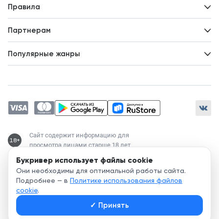
Вопросы и ответы
Новости
Правила
Идеи для развития
Пользовательское соглашение
Партнерам
Политика конфиденциальности
Зарабатывайте с авторами
Популярные жанры
Предложения авторов
Попаданцы
Магические академии
Современный любовный роман
Любовное фэнтези
ЛитРПГ
Сайт содержит информацию для
18+
просмотра лицами старше 18 лет
Букривер использует файлы cookie
Служба поддержки:
Они необходимы для оптимальной работы сайта.
support@bookriver.ru
Подробнее — в
Политике использования файлов
cookie
.
2020-
2026
© Bookriver — литературно-издательская площадка,
✓
Принять
объединяющая читателей и авторов.