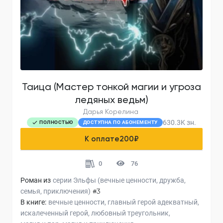
Таица (Мастер тонкой магии и угроза
ледяных ведьм)
Дарья Корелина
630.3K
зн.
ПОЛНОСТЬЮ
ДОСТУПНА ПО АБОНЕМЕНТУ
К оплате
200
₽
0
76
Роман из
серии
Эльфы (вечные ценности, дружба,
семья, приключения)
#3
В книге:
вечные ценности
главный герой адекватный
искалеченный герой
любовный треугольник