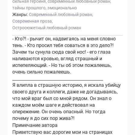
сильная героиня
современный любовный роман
тайны прошлого
эмоционально
Жанры:
Современный любовный роман
Современная проза
Остросюжетный любовный роман
- Кто?! - рычит он, надвигаясь на меня словно
тень. - Кто просил тебя соваться в это дело?!
Зачем ты сунула сюда свой нос! - его глаза
наливаются кровью, вгляд страшный и
испепеляющий. - Но ты об этом пожалеешь,
очень сильно пожалеешь.
___________________________________________
Я влипла в страшную историю, я искала убийцу
своего друга и коллеги, даже не догадываясь,
что мой враг был со мной рядом. Он знал о
каждом моём шаге и действовал на
опережение. Он очень опасный. Но тогда
почему я до сих пор жива?!
Примечание автора
Приветствую вас дорогие мои на страницах