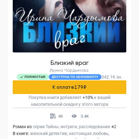
Близкий враг
Ирина Чардымова
342.1K
зн.
ПОЛНОСТЬЮ
ДОСТУПНА ПО АБОНЕМЕНТУ
К оплате
179
₽
Покупка книги добавляет
+
10
%
к вашей
накопительной скидке у этого автора
40
3.4K
Роман из
серии
Тайны, интриги, расследования
#2
В книге:
женский детектив
настоящая любовь