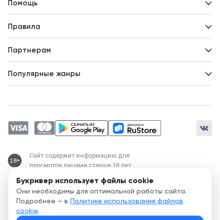
Помощь
Авторам
Вопросы и ответы
Новости
Правила
Идеи для развития
Пользовательское соглашение
Партнерам
Политика конфиденциальности
Зарабатывайте с авторами
Популярные жанры
Предложения авторов
Попаданцы
Магические академии
Современный любовный роман
Любовное фэнтези
ЛитРПГ
Сайт содержит информацию для
18+
просмотра лицами старше 18 лет
Букривер использует файлы cookie
Служба поддержки:
Они необходимы для оптимальной работы сайта.
support@bookriver.ru
Подробнее — в
Политике использования файлов
cookie
.