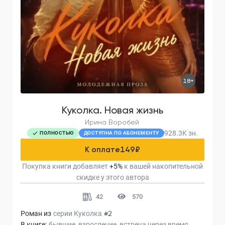
18+
Куколка. Новая жизнь
Ирина Воробей
928.3K
зн.
ПОЛНОСТЬЮ
ДОСТУПНА ПО АБОНЕМЕНТУ
К оплате
149
₽
Покупка книги добавляет
+
5
%
к вашей накопительной
скидке у этого автора
42
570
Роман из
серии
Куколка
#2
В книге:
бывшие
взросление
встреча через время