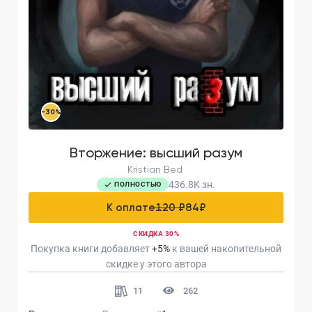
-30%
Вторжение: высший разум
Kristian Bed
436.8K
зн.
ПОЛНОСТЬЮ
К оплате
120 ₽
84
₽
СКИДКА 30%
Покупка книги добавляет
+
5
%
к вашей накопительной
скидке у этого автора
11
262