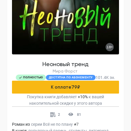
18+
Неоновый тренд
Мира Форст
101.4K
зн.
ПОЛНОСТЬЮ
ДОСТУПНА ПО АБОНЕМЕНТУ
К оплате
79
₽
Покупка книги добавляет
+
10
%
к вашей
накопительной скидке у этого автора
2
81
Роман из
серии
Всё не по плану
#7
В книге:
популярный парень
студенты
литсериал