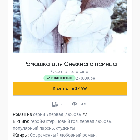
Ромашка для Снежного принца
Оксана Головина
278.0K
зн.
ПОЛНОСТЬЮ
К оплате
149
₽
7
370
Роман из
серии
#первая_любовь
#3
В книге:
герой-актер
новый год
первая любовь
популярный парень
студенты
Жанры:
Современный любовный роман