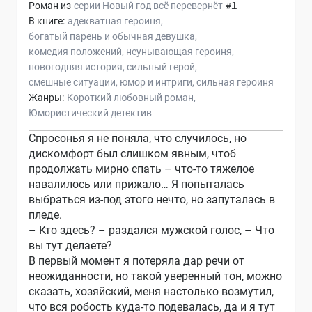
Роман из
серии
Новый год всё перевернёт
#1
В книге:
адекватная героиня
богатый парень и обычная девушка
комедия положений
неунывающая героиня
новогодняя история
сильный герой
смешные ситуации
юмор и интриги
сильная героиня
Жанры:
Короткий любовный роман
Юмористический детектив
Спросонья я не поняла, что случилось, но
дискомфорт был слишком явным, чтоб
продолжать мирно спать – что-то тяжелое
навалилось или прижало… Я попыталась
выбраться из-под этого нечто, но запуталась в
пледе.
– Кто здесь? – раздался мужской голос, – Что
вы тут делаете?
В первый момент я потеряла дар речи от
неожиданности, но такой уверенный тон, можно
сказать, хозяйский, меня настолько возмутил,
что вся робость куда-то подевалась, да и я тут