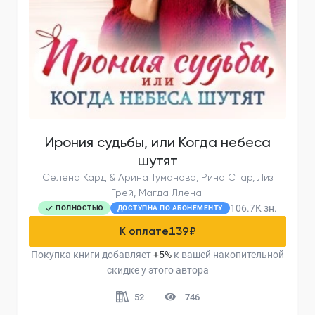
Ирония судьбы, или Когда небеса
шутят
Селена Кард & Арина Туманова, Рина Стар, Лиз
Грей, Магда Ллена
106.7K
зн.
ПОЛНОСТЬЮ
ДОСТУПНА ПО АБОНЕМЕНТУ
К оплате
139
₽
Покупка книги добавляет
+
5
%
к вашей накопительной
скидке у этого автора
52
746