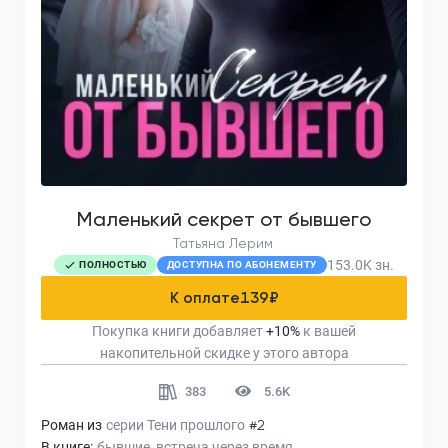
Маленький секрет от бывшего
Татьяна Лерим
153.0K
зн.
ПОЛНОСТЬЮ
ДОСТУПНА ПО АБОНЕМЕНТУ
К оплате
139
₽
Покупка книги добавляет
+
10
%
к вашей
накопительной скидке у этого автора
383
5.6K
Роман из
серии
Тени прошлого
#2
В книге:
бывшие
встреча через время