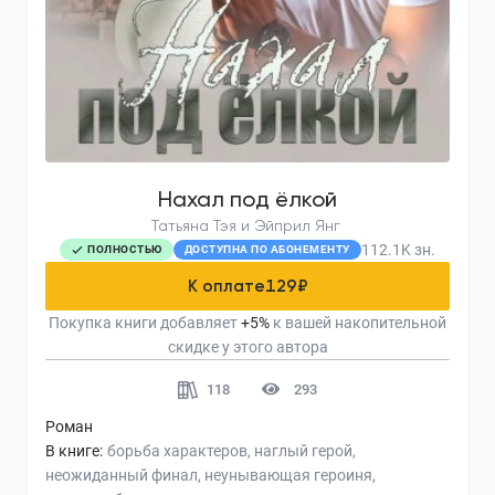
Нахал под ёлкой
Татьяна Тэя и Эйприл Янг
112.1K
зн.
ПОЛНОСТЬЮ
ДОСТУПНА ПО АБОНЕМЕНТУ
К оплате
129
₽
Покупка книги добавляет
+
5
%
к вашей накопительной
скидке у этого автора
118
293
Роман
В книге:
борьба характеров
наглый герой
неожиданный финал
неунывающая героиня