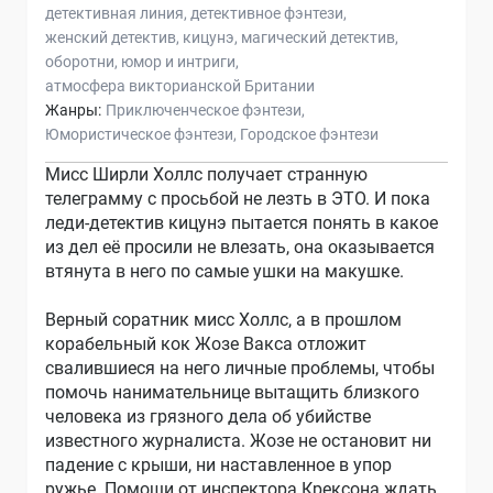
детективная линия
детективное фэнтези
женский детектив
кицунэ
магический детектив
оборотни
юмор и интриги
атмосфера викторианской Британии
Жанры:
Приключенческое фэнтези
Юмористическое фэнтези
Городское фэнтези
Мисс Ширли Холлс получает странную
телеграмму с просьбой не лезть в ЭТО. И пока
леди-детектив кицунэ пытается понять в какое
из дел её просили не влезать, она оказывается
втянута в него по самые ушки на макушке.
Верный соратник мисс Холлс, а в прошлом
корабельный кок Жозе Вакса отложит
свалившиеся на него личные проблемы, чтобы
помочь нанимательнице вытащить близкого
человека из грязного дела об убийстве
известного журналиста. Жозе не остановит ни
падение с крыши, ни наставленное в упор
ружье. Помощи от инспектора Крексона ждать