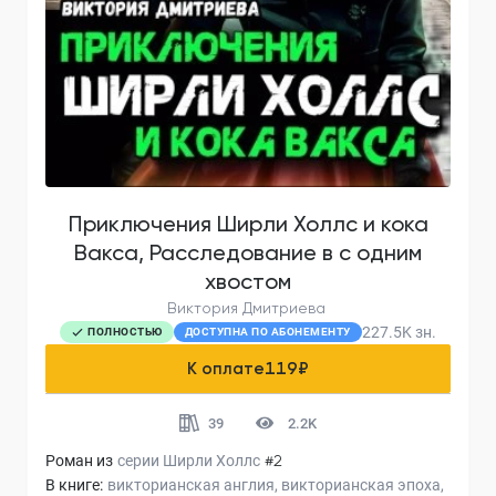
Приключения Ширли Холлс и кока
Вакса, Расследование в с одним
хвостом
Виктория Дмитриева
227.5K
зн.
ПОЛНОСТЬЮ
ДОСТУПНА ПО АБОНЕМЕНТУ
К оплате
119
₽
39
2.2K
Роман из
серии
Ширли Холлс
#2
В книге:
викторианская англия
викторианская эпоха