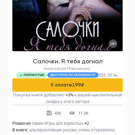
18+
Салочки. Я тебя догнал
Анастасия Максимова
326.1K
зн.
ПОЛНОСТЬЮ
ДОСТУПНА ПО АБОНЕМЕНТУ
К оплате
199
₽
Покупка книги добавляет
+
3
%
к вашей накопительной
скидке у этого автора
436
11.2K
Роман из
серии
Игры для взрослых
#2
В книге:
альтернативная россия
очень откровенно