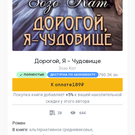
Дорогой, Я - Чудовище
Зозо Кат
790.3K
зн.
ПОЛНОСТЬЮ
ДОСТУПНА ПО АБОНЕМЕНТУ
К оплате
189
₽
Покупка книги добавляет
+
5
%
к вашей накопительной
скидке у этого автора
28
644
Роман
В книге:
альтернативное средневековье