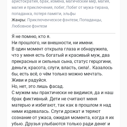
аристократия
брак
измена
магический мир
магия
магия и приключения
побег
Побег от мужа-тирана
попаданка
потеря памяти
эльфы
Жанры:
Приключенческое фэнтези
Попаданцы
Любовное фэнтези
Я не помню, кто я.
Ни прошлого, ни внешности, ни имени.
В один момент открыла глаза и обнаружила,
что у меня есть богатый и красивый муж, два
прекрасных и сильных сына, статус герцогини,
деньги, красота, слуги, власть, сила!.. Казалось
бы, есть всё, о чём только можно мечтать.
Живи и радуйся.
Но, нет, это лишь фасад.
С мужем мы практически не видимся, да и наш
брак фиктивный. Дети не считают меня
матерью и избегают, так как в прошлом я над
ними издевалась. Слуги дрожат и теряют
сознание от ужаса, ожидая момента, когда я их
убью. Друзья улыбаются только ради денег и