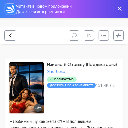
Читайте в новом приложении
Даже если интернет исчез
Измена Я Отомщу (Предыстория)
Яна Декс
ПОЛНОСТЬЮ
151.4K
зн.
ДОСТУПНА ПО АБОНЕМЕНТУ
18+
– Любимый, ну как же так?! – В полнейшем
разочаровании я опустилась в кресло. – Ты не можешь