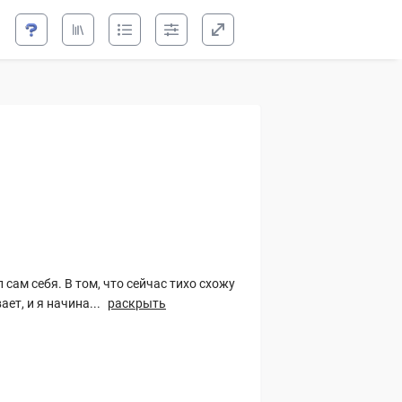
е
 сам себя. В том, что сейчас тихо схожу
ет, и я начина...
раскрыть