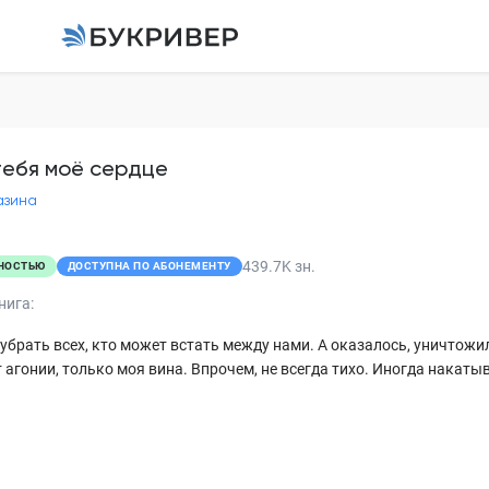
Для тебя моё сердц
Инна Разина
тебя моё сердце
азина
Пролог
Глава 1.1 Богдан
439.7K
зн.
НОСТЬЮ
ДОСТУПНА ПО АБОНЕМЕНТУ
Глава 1.2 Варвара
нига:
Глава 1.3 Богдан
 убрать всех, кто может встать между нами. А оказалось, уничтожил
т агонии, только моя вина. Впрочем, не всегда тихо. Иногда накатыва
Глава 1.4 Варвара
Глава 1.5 Богдан
Глава 2.1 Варвара