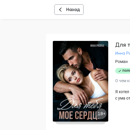
Назад
Для 
Инна Р
Роман
ПОЛ
О чем к
Я хотел
с ума о
18+