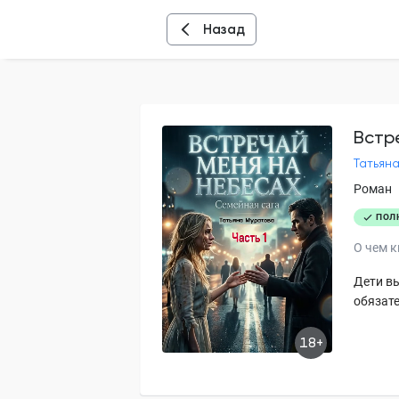
Назад
Встр
Татьян
Роман
ПОЛ
О чем к
Дети вы
обязате
18+