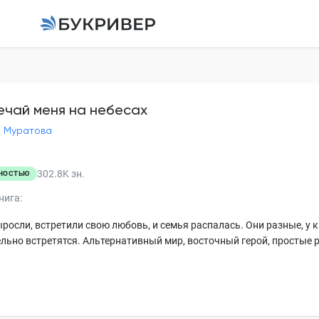
Встречай меня на н
Татьяна Муратова
ечай меня на небесах
а Муратова
Глава 1
Глава 2
302.8K
зн.
НОСТЬЮ
Глава 3
нига:
Глава 4
росли, встретили свою любовь, и семья распалась. Они разные, у к
льно встретятся. Альтернативный мир, восточный герой, простые р
Глава 5
Глава 6
Глава 7