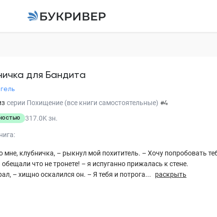
Клубничка для Банд
Эра Фогель
ничка для Бандита
гель
Глава 1
из
серии
Похищение (все книги самостоятельные)
#4
Глава 2
317.0K
зн.
НОСТЬЮ
Глава 3
нига:
Глава 4
о мне, клубничка, – рыкнул мой похититель. – Хочу попробовать теб
 обещали что не тронете! – я испуганно прижалась к стене.
Глава 5
рал, – хищно оскалился он. – Я тебя и потрога...
раскрыть
Глава 6
Глава 7