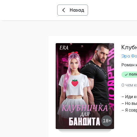
Назад
Клуб
Эра Фо
Роман 
ПОЛ
О чем к
– Иди к
– Но вы
– Я сов
18+