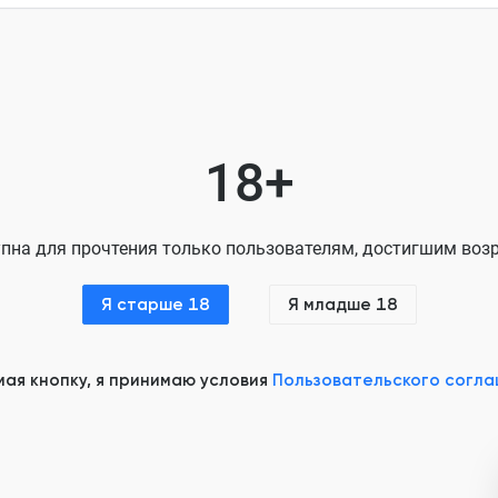
Глава 8
Глава 9
Глава 10
Глава 11
18+
Глава 12
Глава 13
пна для прочтения только пользователям, достигшим возр
Глава 14
Я старше 18
Я младше 18
Глава 15
Глава 16
ая кнопку, я принимаю условия
Пользовательского согл
Глава 17
Глава 18