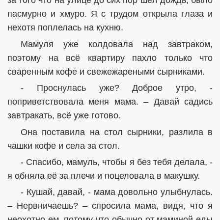
за того что на улице до сих пор шёл дождь, было
пасмурно и хмуро. Я с трудом открыла глаза и
нехотя поплелась на кухню.
Мамуля уже колдовала над завтраком,
поэтому на всё квартиру пахло только что
сваренным кофе и свежежареными сырниками.
- Проснулась уже? Доброе утро, -
поприветствовала меня мама. – Давай садись
завтракать, всё уже готово.
Она поставила на стол сырники, разлила в
чашки кофе и села за стол.
- Спасибо, мамуль, чтобы я без тебя делала, -
я обняла её за плечи и поцеловала в макушку.
- Кушай, давай, - мама довольно улыбнулась.
– Нервничаешь? – спросила мама, видя, что я
неохотно ем, потому что обычно от маминой еды