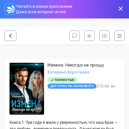
Читайте в новом приложении
Даже если интернет исчез
Измена. Никогда не прощу
Катерина Коротеева
ПОЛНОСТЬЮ
215.6K
зн.
ДОСТУПНА ПО АБОНЕМЕНТУ
18+
Книга 1: Три года я жила с уверенностью, что наш брак –
это любовь, доверие и преданность. Данил всегда был