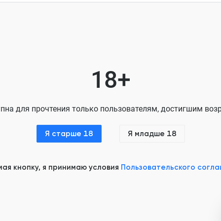
Глава 7
Глава 8
Глава 9
Глава 10
18+
Глава 11
Глава 12
пна для прочтения только пользователям, достигшим возр
Глава 13
Я старше 18
Я младше 18
Глава 14
Глава 15
ая кнопку, я принимаю условия
Пользовательского согл
Глава 16
Глава 17