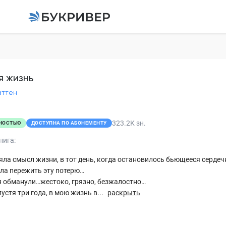
Новая жизнь
Лила Каттен
я жизнь
аттен
Пролог
Глава 1
323.2K
зн.
НОСТЬЮ
ДОСТУПНА ПО АБОНЕМЕНТУ
Глава 2
нига:
Глава 3
яла смысл жизни, в тот день, когда остановилось бьющееся сердеч
ла пережить эту потерю…
Глава 4
я обманули…жестоко, грязно, безжалостно…
пустя три года, в мою жизнь в...
раскрыть
Глава 5
Глава 6