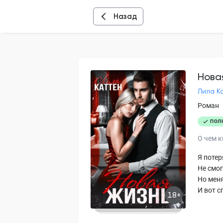
Назад
Нова
Лила К
Роман
ПОЛ
О чем к
Я потер
Не смог
Но мен
И вот с
18+