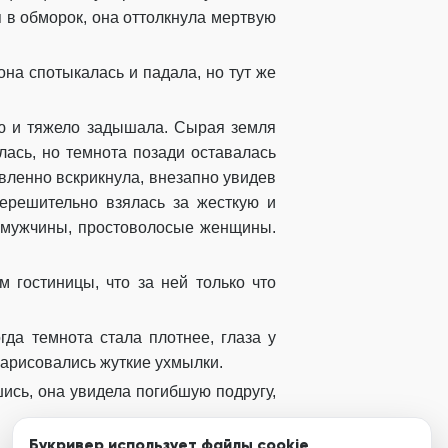
я в обморок, она оттолкнула мертвую
на спотыкалась и падала, но тут же
лю и тяжело задышала. Сырая земля
лась, но темнота позади оставалась
вленно вскрикнула, внезапно увидев
нерешительно взялась за жесткую и
, мужчины, простоволосые женщины.
 гостиницы, что за ней только что
да темнота стала плотнее, глаза у
нарисовались жуткие ухмылки.
шись, она увидела погибшую подругу,
Букривер использует файлы cookie