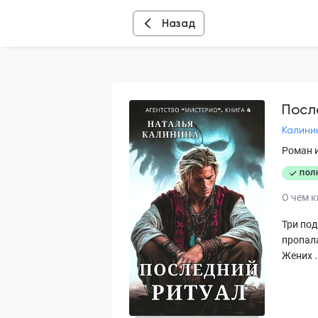
Назад
Посл
Калини
Роман 
ПОЛ
О чем к
Три под
пропала
Жених .