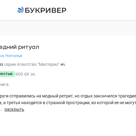
Последний ритуал
Калинина Наталья
едний ритуал
на Наталья
Пролог
из
серии
Агентство "Мистерио"
#4
Глава 1
600.6K
зн.
НОСТЬЮ
Глава 2
нига:
Глава 3
руги отправились на модный ретрит, но отдых закончился трагедией
, а третья находится в странной прострации, из которой ее не могу
Глава 4
..
раскрыть
Глава 5
Глава 6