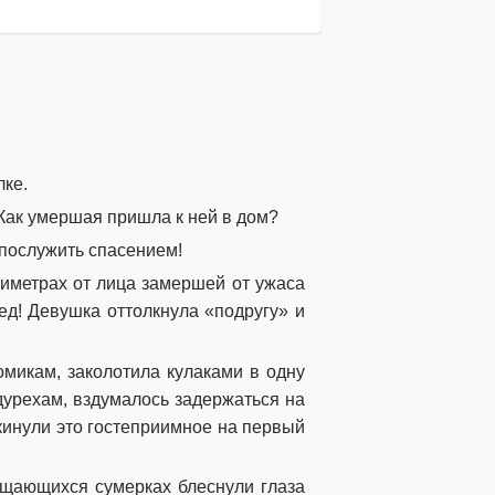
лке.
 Как умершая пришла к ней в дом?
 послужить спасением!
тиметрах от лица замершей от ужаса
ред! Девушка оттолкнула «подругу» и
омикам, заколотила кулаками в одну
 дурехам, вздумалось задержаться на
кинули это гостеприимное на первый
гущающихся сумерках блеснули глаза