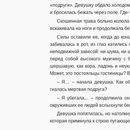
«подруги». Девушку обдало холодом.
и бросилась бежать через поле. Где-
Скошенная трава больно колола 
вскакивала на ноги и продолжала бе
Силы оставили ее, когда до ко
забивалась в рот, из глаз катилис
неподвижной завесой: ни шума, ни 
перед собой высокого мужчину с б
шершавую, как кора, ладонь и неу
Может, это постояльцы гостиницы? 
– Я… – начала девушка. Как об
гналась мертвая подруга?
– Я убегала… – продолжила она
окруживших ее людей вспыхнули бел
Девушка попятилась, но натолкну
которая примкнула к строю пугающи