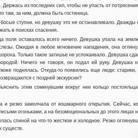
Глава 18
 Держась из последних сил, чтобы не упасть от потрясени
то там, за ним, должна быть гостиница.
Глава 19
босые ступни, но девушку это не останавливало. Дважды о
Глава 20
жать в поисках спасения.
нца поля оставалось всего ничего. Девушка упала на зем
Глава 21
ь слезы. Ожидая в любое мгновение нападения, она огляну
Глава 22
шороха. Только такое затишье не успокаивало. Девушка сда
ородой. Ничего не говоря, он подал ей руку. Девушка 
Глава 23
клюже поднялась. Откуда-то появились еще люди: старики
Глава 24
Возвращаются с поздней экскурсии?
ъяснить этим сомкнувшим вокруг нее кольцо постояльцам
Эпилог
 и резко замолчала от кошмарного открытия. Сейчас, ког
есыми огоньками, а на безэмоциональных до этого лицах 
лась спиной на что-то жесткое и холодное. Резко оглянув
х существ.