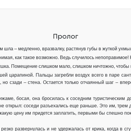
Глава 7
Глава 8
Глава 9
Пролог
Глава 10
м шла – медленно, вразвалку, растянув губы в жуткой ухмы
Глава 11
нимая, как такое возможно. Ведь случилось непоправимое!
Глава 12
евушка. Помещение слишком мало, слишком ничтожно, чтобы
шей царапиной. Пальцы загребли воздух всего в паре сан
Глава 13
, но сзади – стена. Остается только отчаянный шаг – впе
Глава 14
ижаме, босая, она бросилась к соседним туристическим д
Глава 15
 не открыл: соседи разъехались еще раньше. Это им, трем
Глава 16
, какую цену им придется заплатить, первыми бы спешно по
Глава 17
резко развернулась и не удержалась от крика, когда в с