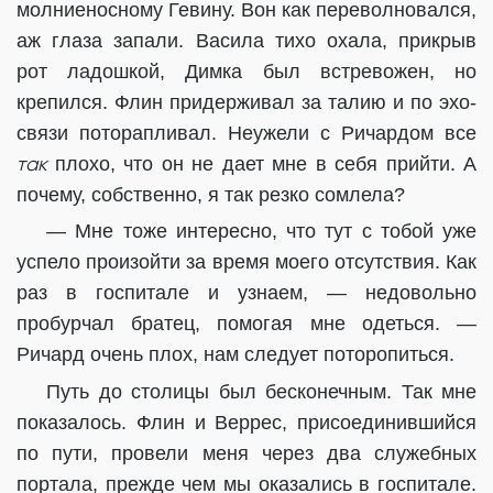
молниеносному Гевину. Вон как переволновался,
аж глаза запали. Васила тихо охала, прикрыв
рот ладошкой, Димка был встревожен, но
крепился. Флин придерживал за талию и по эхо-
связи поторапливал. Неужели с Ричардом все
так
плохо, что он не дает мне в себя прийти. А
почему, собственно, я так резко сомлела?
— Мне тоже интересно, что тут с тобой уже
успело произойти за время моего отсутствия. Как
раз в госпитале и узнаем, — недовольно
пробурчал братец, помогая мне одеться. —
Ричард очень плох, нам следует поторопиться.
Путь до столицы был бесконечным. Так мне
показалось. Флин и Веррес, присоединившийся
по пути, провели меня через два служебных
портала, прежде чем мы оказались в госпитале.