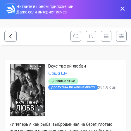
Читайте в новом приложении
Даже если интернет исчез
Вкус твоей любви
Саша Шу
ПОЛНОСТЬЮ
291.9K
зн.
ДОСТУПНА ПО АБОНЕМЕНТУ
18+
«И теперь я как рыба, выброшенная на берег, глотаю
ртом воздух, и прокручиваю в голове даты, события,