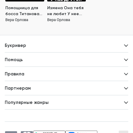
Помощница для
Измена Она тебя
босса Титановая
не любит У нее
Любовь (Книга 1)
другой (Книга 2)
Вера Орлова
Вера Орлова
Букривер
Контакты
Помощь
Авторам
Вопросы и ответы
Новости
Правила
Идеи для развития
Пользовательское соглашение
Партнерам
Политика конфиденциальности
Зарабатывайте с авторами
Популярные жанры
Предложения авторов
Попаданцы
Магические академии
Современный любовный роман