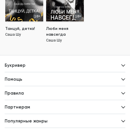
18+
18+
Танцуй, детка!
Люби меня
навсегда
Саша Шу
Саша Шу
Букривер
Контакты
Помощь
Авторам
Вопросы и ответы
Новости
Правила
Идеи для развития
Пользовательское соглашение
Партнерам
Политика конфиденциальности
Зарабатывайте с авторами
Популярные жанры
Предложения авторов