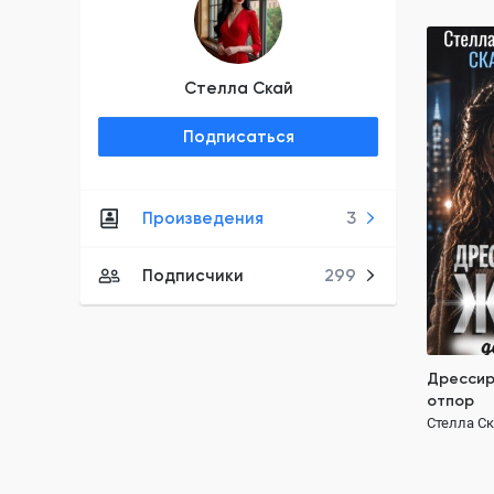
Дрессир
Стелла Скай
отпор
Стелла С
Подписаться
ПОЛН
властный 
очень эм
Произведения
3
Подписчики
299
Дрессир
отпор
Стелла С