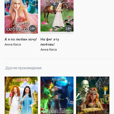
18+
18+
А я по любви хочу!
На фиг эту
любовь!
Анна Киса
Анна Киса
Другие произведения