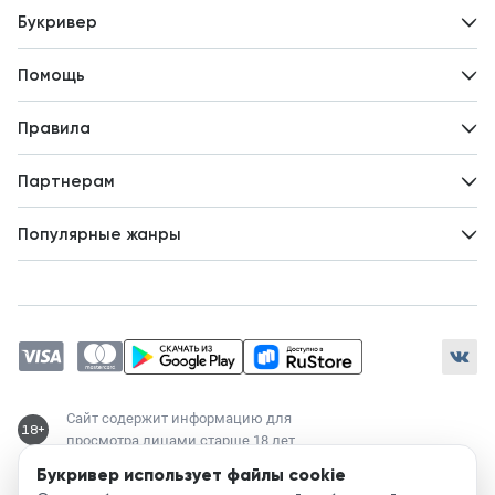
Букривер
Контакты
Помощь
Авторам
Вопросы и ответы
Новости
Правила
Идеи для развития
Пользовательское соглашение
Партнерам
Политика конфиденциальности
Зарабатывайте с авторами
Популярные жанры
Предложения авторов
Попаданцы
Магические академии
Современный любовный роман
Любовное фэнтези
ЛитРПГ
Сайт содержит информацию для
18+
просмотра лицами старше 18 лет
Букривер использует файлы cookie
Служба поддержки: