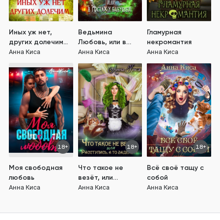
Иных уж нет,
Ведьмина
Гламурная
других долечим...
Любовь, или в
некромантия
гостях у бабушки
Анна Киса
Анна Киса
Анна Киса
18+
18+
18+
Моя свободная
Что такое не
Всё своё тащу с
любовь
везёт, или
собой
расступись, а то
Анна Киса
Анна Киса
Анна Киса
заденет