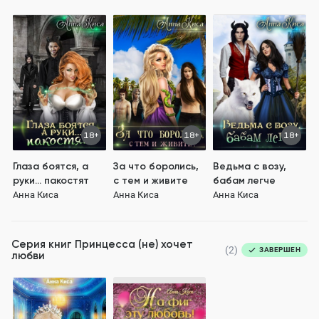
18+
18+
18+
Глаза боятся, а
За что боролись,
Ведьма с возу,
руки... пакостят
с тем и живите
бабам легче
Анна Киса
Анна Киса
Анна Киса
Серия книг
Принцесса (не) хочет
(2)
ЗАВЕРШЕН
любви