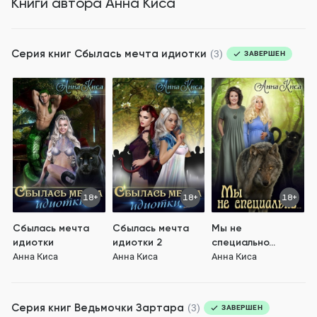
Книги автора
Анна Киса
Серия книг
Сбылась мечта идиотки
(3)
ЗАВЕРШЕН
18+
18+
18+
Сбылась мечта
Сбылась мечта
Мы не
идиотки
идиотки 2
специально...
Анна Киса
Анна Киса
Анна Киса
Серия книг
Ведьмочки Зартара
(3)
ЗАВЕРШЕН