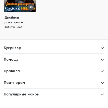
18+
Двойная
разморозка
снежной
Autumn Leaf
попаданки
Букривер
Контакты
Помощь
Авторам
Вопросы и ответы
Новости
Правила
Идеи для развития
Пользовательское соглашение
Партнерам
Политика конфиденциальности
Зарабатывайте с авторами
Популярные жанры
Предложения авторов
Попаданцы