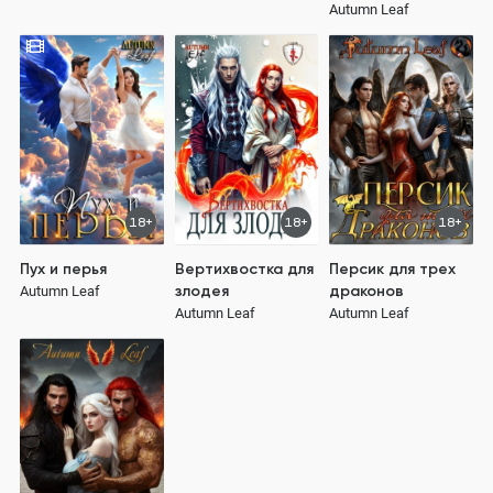
Autumn Leaf
18+
18+
18+
Пух и перья
Вертихвостка для
Персик для трех
злодея
драконов
Autumn Leaf
Autumn Leaf
Autumn Leaf