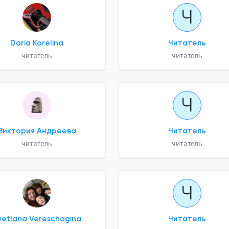
Ч
Daria Korelina
Читатель
читатель
читатель
Ч
Виктория Андреева
Читатель
читатель
читатель
Ч
vetlana Vereschagina
Читатель