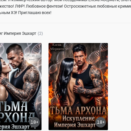
ество! ЛФР! Любовное фентези! Остросюжетные любовные кримин
ьным ХЭ! Приглашаю всех!
иг
Империя Эшхарт
(2)
хона
Тьма архона. Искупление
рнати, Злата Хард
Елена Абернати, Злата Хард
313.1K
337.6K
ОСТЬЮ
ПОЛНОСТЬЮ
герой
Любовь
властный герой
Любовь
сти до любви
сильная героиня
18+
18+