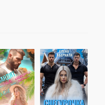
 Горячая месть, или
Снегурочка для отморозков
ия Анаконда
Елена Абернати, Злата Хард
ернати, Злата Хард
121.8K
ПОЛНОСТЬЮ
68.3K
ОСТЬЮ
властный герой
Любовь
от ненависти до любви
 герой
исти до любви
кровенно