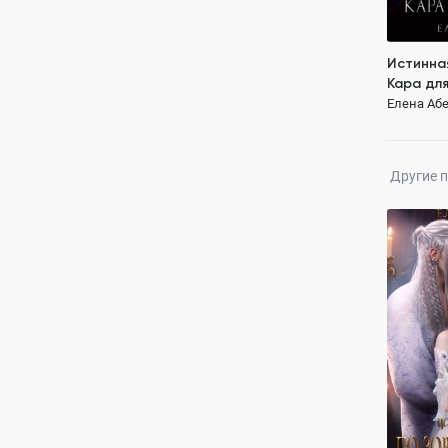
Истинная
Кара дл
Елена Абе
Другие 
По зову 
между э
Елена Абе
ПОЛН
властный 
от ненави
очень отк