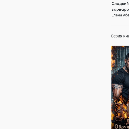
Сладкий
варваро
Елена Абе
Серия кн
Невинная
Обручен
Елена Абе
ПОЛН
властный 
от ненави