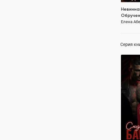
Невинна
Обручен
Елена Абе
Серия кн
Сладкая
бандито
пламене
Елена Абе
ПОЛН
Любовь
о
страсть