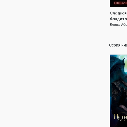
Сладкая
бандито
пламене
Елена Абе
Серия кн
Истинная
Кара дл
Елена Абе
ПОЛН
властный 
от ненави