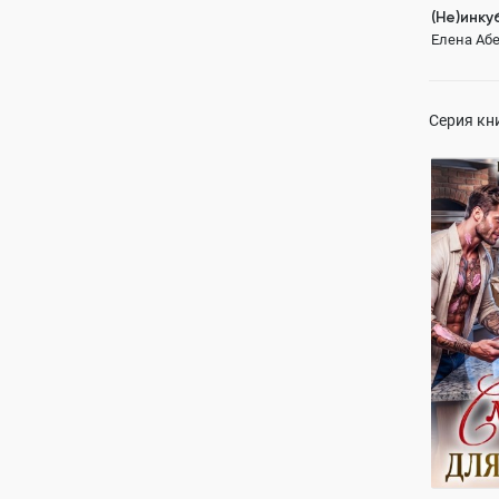
(Не)инку
Елена Абе
Серия кн
Сладкий
варваро
Елена Абе
ПОЛН
властный 
очень отк