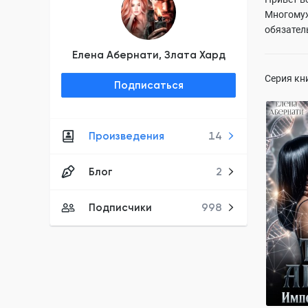
Многомуж
обязател
Елена Абернати, Злата Хард
Серия кн
Подписаться
Произведения
14
Тьма ар
Елена Абе
ПОЛН
Блог
2
властный 
от ненави
Подписчики
998