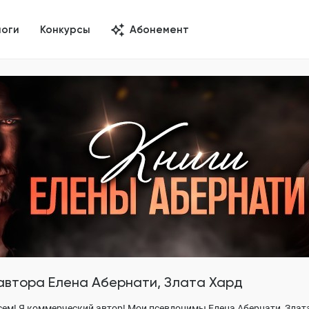
логи
Конкурсы
Абонемент
 автора
Елена Абернати, Злата Хард
сем! Я коммерческий автор! Мои псевдонимы Елена Абернати, Злата