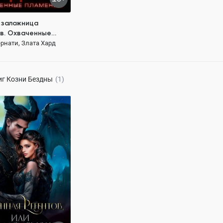
 заложница
в. Охваченные
м
рнати, Злата Хард
139 ₽
иг
Козни Бездны
(1)
 для Регентов, или
я демонов
рнати, Злата Хард
135.5K
ОСТЬЮ
герой
Любовь
сти до любви