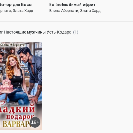
батор для Беса
Ее (не)любимый ифрит
рнати, Злата Хард
Елена Абернати, Злата Хард
169 ₽
169 ₽
иг
Настоящие мужчины Усть-Кодара
(1)
 подарок для
в
рнати, Злата Хард
113.6K
ОСТЬЮ
герой
Любовь
ровенно
18+