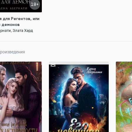
18+
 для Регентов, или
я демонов
рнати, Злата Хард
199 ₽
произведения
истинности, или
Его невинная мурлыкающая
Бандит.
льфом и драконом
пара
операц
рнати, Злата Хард
Елена Абернати, Злата Хард
Елена Аб
128.3K
304.6K
ОСТЬЮ
ПОЛНОСТЬЮ
ПОЛН
герой
властный герой
Любовь
властный
сти до любви
от ненависти до любви
от ненав
ровенно
очень от