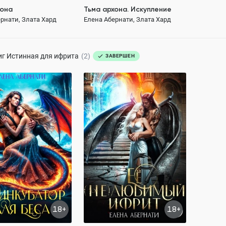
хона
Тьма архона. Искупление
рнати, Злата Хард
Елена Абернати, Злата Хард
199 ₽
199 ₽
иг
Истинная для ифрита
(2)
ЗАВЕРШЕН
батор для Беса
Ее (не)любимый ифрит
рнати, Злата Хард
Елена Абернати, Злата Хард
180.5K
143.5K
ОСТЬЮ
ПОЛНОСТЬЮ
герой
Любовь
властный герой
Любовь
сти до любви
очень откровенно
18+
18+