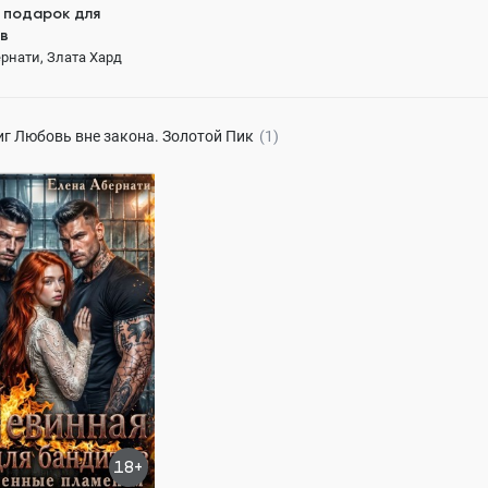
 подарок для
в
рнати, Злата Хард
139 ₽
иг
Любовь вне закона. Золотой Пик
(1)
 для бандитов.
ные пламенем
рнати, Злата Хард
217.2K
ОСТЬЮ
герой
Любовь
сти до любви
18+