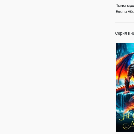
Тьма ар
Елена Абе
Серия кн
(Не)инку
Елена Абе
ПОЛН
властный 
от ненави