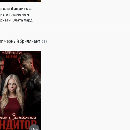
я для бандитов.
ные пламенем
рнати, Злата Хард
199 ₽
иг
Черный бриллиант
(1)
 заложница
в. Охваченные
м
рнати, Злата Хард
58.0K
ОСТЬЮ
т ненависти до любви
18+