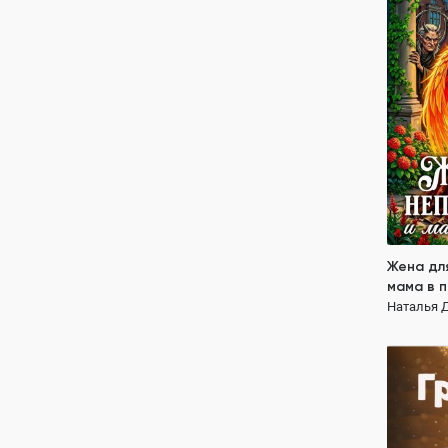
мама в 
Наталья 
ПОЛН
властный 
вредная с
Жена дл
мама в 
Наталья 
Грумер 
Наталья 
ПОЛН