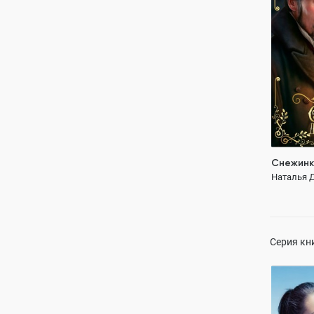
ПОЛН
разница в
неунываю
зимняя с
Снежинк
Наталья 
Серия кн
Счастье