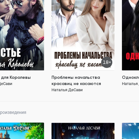
красавиц не касаются
ДеСави
Наталья
Наталья ДеСави
105.3K
ОСТЬЮ
ПОЛН
104.8K
ПОЛНОСТЬЮ
й роман
встреча 
други
бывшие 
противостояние героев
сильный мужчина
герой полицейский
18+
 для Королевы
Проблемы начальства
Однокл
красавиц не касаются
ДеСави
Наталья
Наталья ДеСави
119 ₽
109 ₽
произведения
я непокорного и
Счастье на борту
Муж для