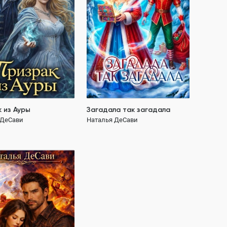
израк
замок
новый год
эльфы
толстушка
 из Ауры
Загадала так загадала
 ДеСави
Наталья ДеСави
189 ₽
 к твоим ногам
 ДеСави
410.8K
ОСТЬЮ
 герой
е строптивого