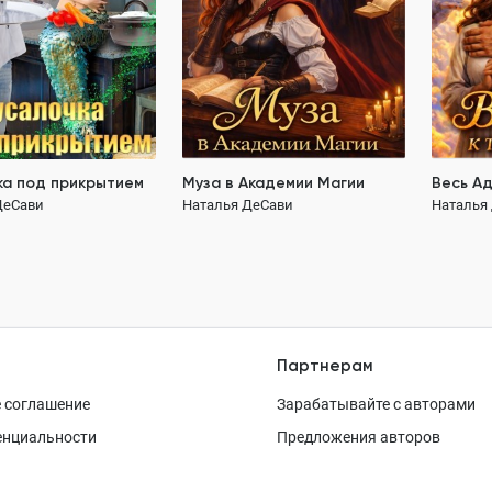
акция 30
ка под прикрытием
Муза в Академии Магии
Весь Ад
ДеСави
Наталья ДеСави
Наталья
189 ₽
Партнерам
 соглашение
Зарабатывайте с авторами
енциальности
Предложения авторов