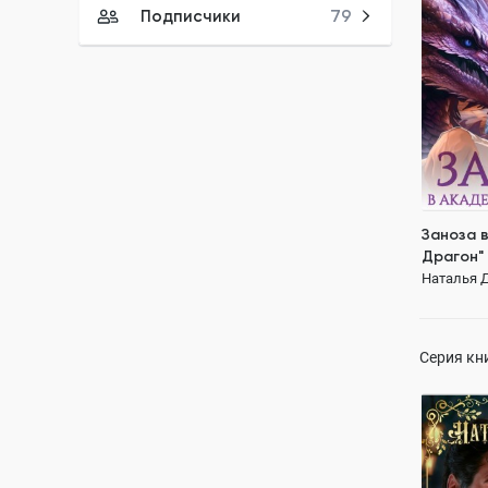
Подписчики
79
ПОЛН
попаданк
академия
Заноза 
Драгон"
Наталья 
Серия кн
Снежинк
Наталья 