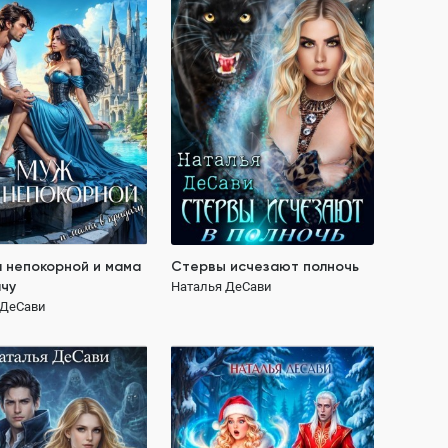
чу
Наталья ДеСави
 ДеСави
282.7K
ПОЛНОСТЬЮ
335.1K
ОСТЬЮ
магия
попаданка
оборотень
исти до любви
ая героиня
е строптивой
 непокорной и мама
Стервы исчезают полночь
чу
Наталья ДеСави
 ДеСави
189 ₽
189 ₽
 из Ауры
Загадала так загадала
 ДеСави
Наталья ДеСави
81.0K
349.6K
ОСТЬЮ
ПОЛНОСТЬЮ