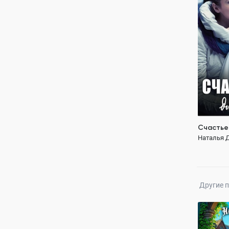
Наталья 
ПОЛН
служебны
лучшие по
Счастье
Наталья 
Другие 
Жена дл