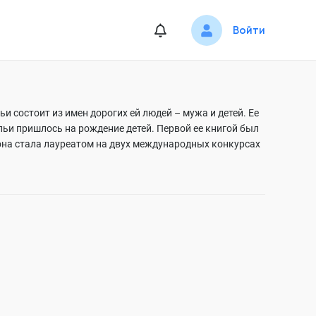
Войти
 состоит из имен дорогих ей людей – мужа и детей. Ее
ьи пришлось на рождение детей. Первой ее книгой был
она стала лауреатом на двух международных конкурсах
алья стала писать фэнтези книги. Первой была написана
я история «Загадала так загадала» так же нашла любовь
ость сюжета.