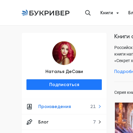
Книги
Б
Книги
Российск
книги на
«Секрет 
«Новые и
Наталья ДеСави
Подроб
книга из
читателе
Подписаться
Серия кн
Произведения
21
Заноза в
Блог
7
Драгон"
Наталья 