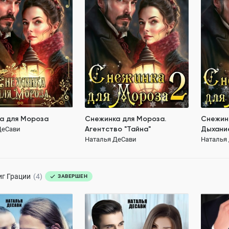
Наталья ДеСави
Наталья
106.6K
ОСТЬЮ
111.7K
ПОЛНОСТЬЮ
ПОЛН
 возрасте
щая героиня
противостояние героев
противос
казка
зимняя романтика
магдетектив
неуныва
магическ
а для Мороза
Снежинка для Мороза.
Снежин
Агентство "Тайна"
Дыхани
ДеСави
Наталья ДеСави
Наталья
129 ₽
иг
Грации
(4)
ЗАВЕРШЕН
 для Королевы
Проблемы начальства
Однокл