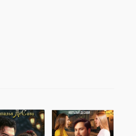
а для Мороза.
Женить любой ценой
е Мертвой Королевы
Наталья ДеСави