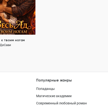
 01
189 ₽
 к твоим ногам
 ДеСави
Популярные жанры
Попаданцы
Магические академии
Современный любовный роман