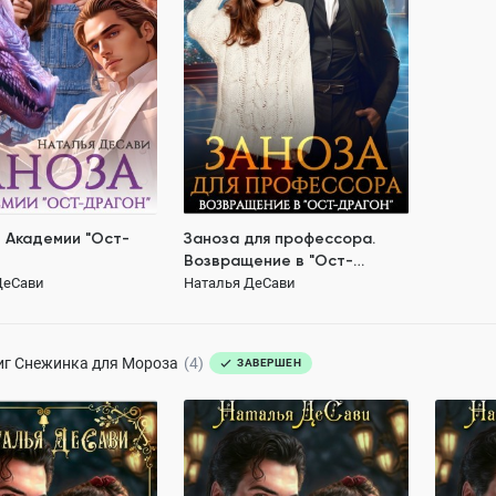
356.7K
370.5K
ОСТЬЮ
ПОЛНОСТЬЮ
а
драконы
магическая академия
 магии
Попаданцы академия магии
академия драконов
в Академии "Ост-
Заноза для профессора.
Возвращение в "Ост-
Драгон"
ДеСави
Наталья ДеСави
189 ₽
189 ₽
иг
Снежинка для Мороза
(4)
ЗАВЕРШЕН
а для Мороза
Снежинка для Мороза.
Снежинк
Агентство "Тайна"
Дыхани
ДеСави