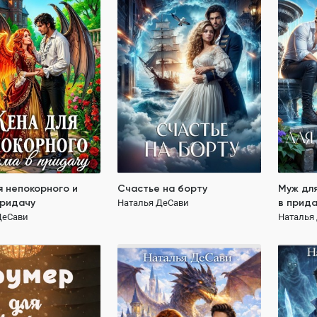
придачу
в прида
Наталья ДеСави
ДеСави
Наталья
353.2K
ПОЛНОСТЬЮ
385.2K
ОСТЬЮ
ПОЛН
попаданка
пираты
морские приключения
герой
нежная героиня
от ненав
векровь
непокорн
укрощени
я непокорного и
Счастье на борту
Муж для
придачу
в прида
Наталья ДеСави
ДеСави
Наталья
209 ₽
189 ₽
для Фавна
Муза для ректора, или
Призрак
Рабыня из Аура
ДеСави
Наталья
Наталья ДеСави
439.8K
ОСТЬЮ
ПОЛН