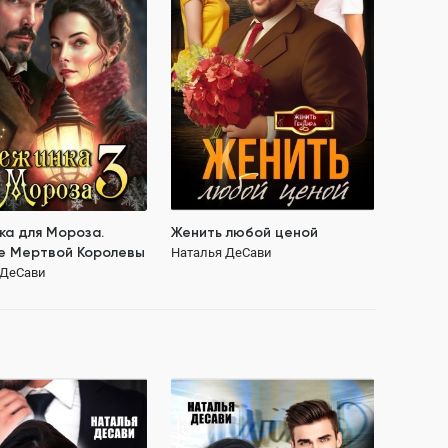
 ДеСави
126.3K
ПОЛНОСТЬЮ
113.8K
ОСТЬЮ
магический детектив
соперницы
тояние героев
ющая героиня
ий детектив
139 ₽
ка для Мороза.
Женить любой ценой
е Мертвой Королевы
Наталья ДеСави
 ДеСави
129 ₽
ассники поневоле
Спорим, я буду хорошим