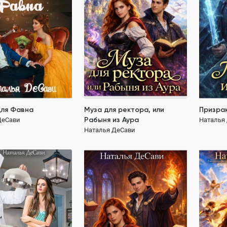
442.1K
ПОЛНОСТЬЮ
ероиня
дети
животные
тайна
пр
властный герой
сильная героиня
попаданка
для Фавна
Муза для ректора, или
Призрак
189 ₽
Рабыня из Аура
ДеСави
Наталья
Наталья ДеСави
189 ₽
ка под прикрытием
Муза в Академии Магии
Весь Ад
ДеСави
Наталья ДеСави
Наталья
415.5K
397.5K
ОСТЬЮ
ПОЛНОСТЬЮ
ПОЛН
одское фэнтези
магическая академия
ребенок
властный
 прикрытием
акция 31 01
укрощени