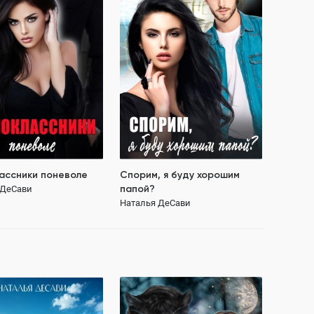
папой?
 ДеСави
Наталья ДеСави
95.1K
ОСТЬЮ
90.6K
ПОЛНОСТЬЮ
через время
одноклассники
Богатый мужчина
любовь на спор
енот
ассники поневоле
Спорим, я буду хорошим
папой?
 ДеСави
Наталья ДеСави
109 ₽
119 ₽
 непокорной и мама
Стервы исчезают полночь