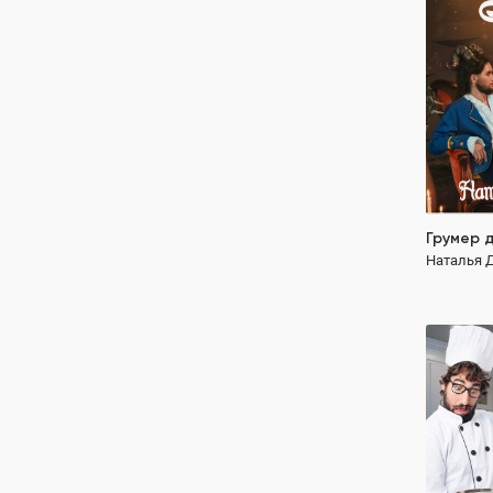
сильная г
Грумер 
Наталья 
Русалоч
Наталья 
ПОЛН
юмор
гор
агент под