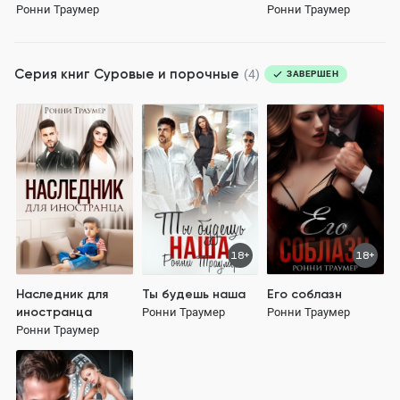
Ронни Траумер
Ронни Траумер
Серия книг
Суровые и порочные
(4)
ЗАВЕРШЕН
18+
18+
Наследник для
Ты будешь наша
Его соблазн
иностранца
Ронни Траумер
Ронни Траумер
Ронни Траумер