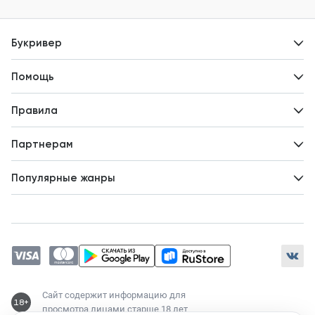
Букривер
Контакты
Помощь
Авторам
Вопросы и ответы
Новости
Правила
Идеи для развития
Пользовательское соглашение
Партнерам
Политика конфиденциальности
Зарабатывайте с авторами
Популярные жанры
Предложения авторов
Попаданцы
Магические академии
Современный любовный роман
Любовное фэнтези
ЛитРПГ
Сайт содержит информацию для
18+
просмотра лицами старше 18 лет