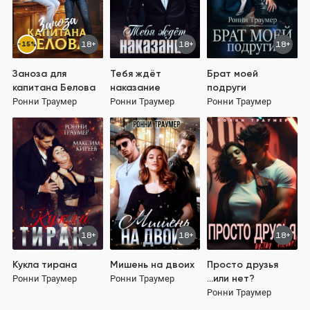
-15%
18+
18+
18+
Заноза для
Тебя ждёт
Брат моей
капитана Белова
наказание
подруги
Ронни Траумер
Ронни Траумер
Ронни Траумер
18+
18+
18+
Кукла тирана
Мишень на двоих
Просто друзья
...или нет?
Ронни Траумер
Ронни Траумер
Ронни Траумер