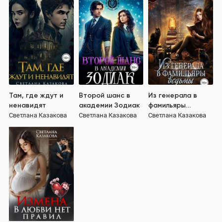
Там, где ждут и
Второй шанс в
Из генерала в
ненавидят
академии Зодиак
фамильяры
ведьмы
Светлана Казакова
Светлана Казакова
Светлана Казакова