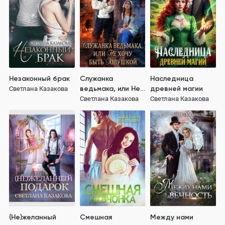
Незаконный брак
Служанка
Наследница
ведьмака, или Не
древней магии
Светлана Казакова
хочу быть
Светлана Казакова
Светлана Казакова
Золушкой
(Не)желанный
Смешная
Между нами