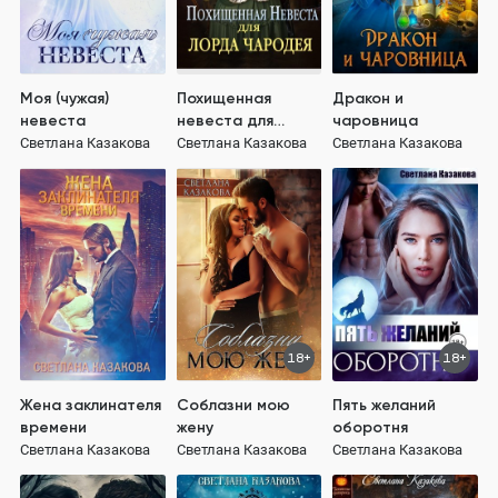
Моя (чужая)
Похищенная
Дракон и
невеста
невеста для
чаровница
лорда чародея
Светлана Казакова
Светлана Казакова
Светлана Казакова
18+
18+
Жена заклинателя
Соблазни мою
Пять желаний
времени
жену
оборотня
Светлана Казакова
Светлана Казакова
Светлана Казакова