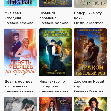
Мне тебя
Любимая
Подари мне эту
нагадали
проблема
ночь
ректора
Светлана Казакова
Светлана Казакова
Светлана Казакова
Девять месяцев
Инквизитор по
Дракон на Новый
на прощение
соседству
год
Светлана Казакова
Светлана Казакова
Светлана Казакова