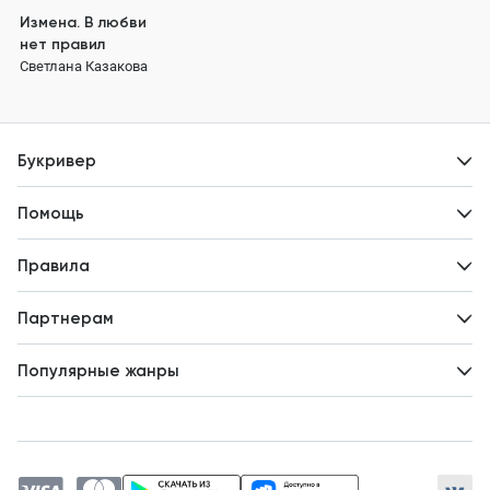
Измена. В любви
нет правил
Светлана Казакова
Букривер
Контакты
Помощь
Авторам
Вопросы и ответы
Новости
Правила
Идеи для развития
Пользовательское соглашение
Партнерам
Политика конфиденциальности
Зарабатывайте с авторами
Популярные жанры
Предложения авторов
Попаданцы
Магические академии
Современный любовный роман