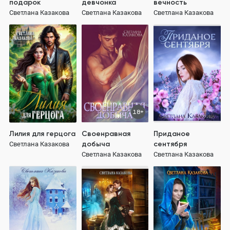
подарок
девчонка
вечность
Светлана Казакова
Светлана Казакова
Светлана Казакова
18+
Лилия для герцога
Своенравная
Приданое
добыча
сентября
Светлана Казакова
Светлана Казакова
Светлана Казакова