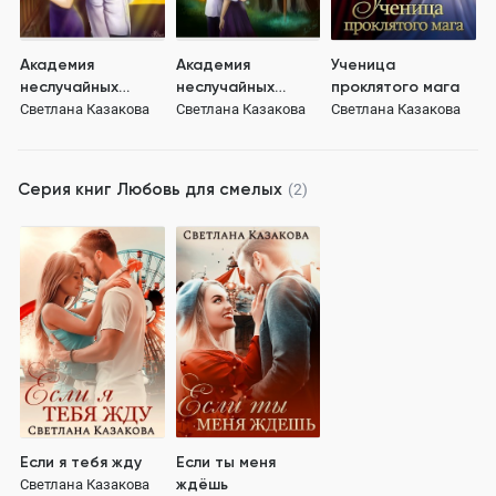
Академия
Академия
Ученица
неслучайных
неслучайных
проклятого мага
встреч
встреч. Дом
Светлана Казакова
Светлана Казакова
Светлана Казакова
иллюзий
Серия книг
Любовь для смелых
(2)
Если я тебя жду
Если ты меня
ждёшь
Светлана Казакова