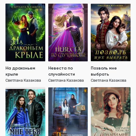
На драконьем
Невеста по
Позволь мне
крыле
случайности
выбрать
Светлана Казакова
Светлана Казакова
Светлана Казакова