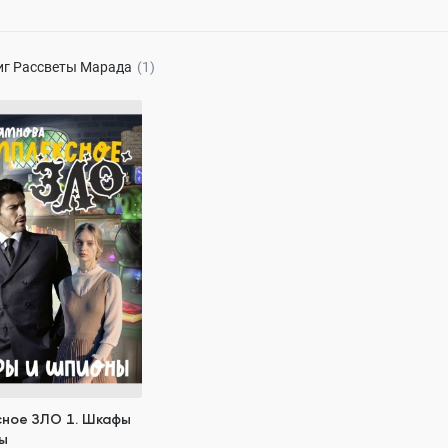
94 ₽
 ₽
иг
Рассветы Марада
(1)
сное ЗЛО 1. Шкафы и
нова
644.8K
ОСТЬЮ
герой
ояние героев
оборотни
сное ЗЛО 1. Шкафы
ы