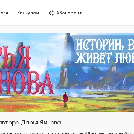
логи
Конкурсы
Абонемент
 автора
Дарья Ямнова
мантического фэнтези... но это только пока! Впереди целое необоз