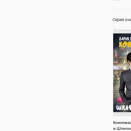
135
Серия кн
Комплек
Шпионы
Дарья Ям
ПОЛН
властный 
противост
Комплек
и Шпион