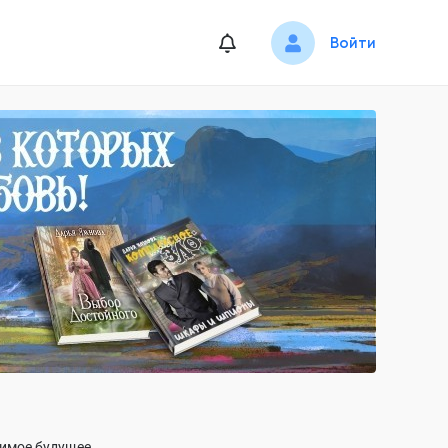
Войти
римое будущее.