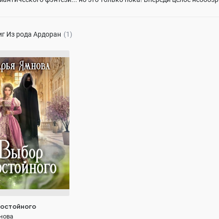
иг
Из рода Ардоран
(1)
остойного
нова
604.5K
ОСТЬЮ
 и любовь
юбовь
риключения
остойного
нова