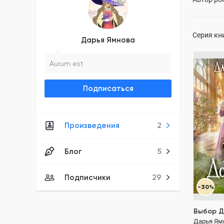
Серия кн
Дарья Ямнова
Aurum est
Выбор Д
Подписаться
Дарья Ям
ПОЛН
романтика
первая л
Произведения
2
магия и п
Блог
5
Подписчики
29
-30%
Выбор Д
Дарья Ям