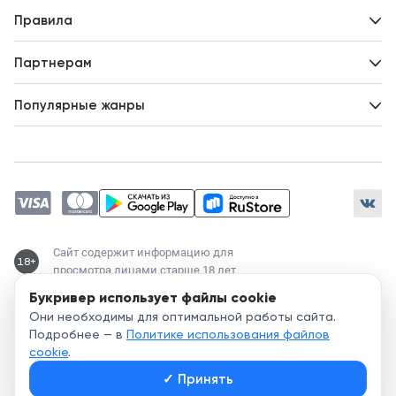
Вопросы и ответы
Новости
Правила
Идеи для развития
Пользовательское соглашение
Партнерам
Политика конфиденциальности
Зарабатывайте с авторами
Популярные жанры
Предложения авторов
Попаданцы
Магические академии
Современный любовный роман
Любовное фэнтези
ЛитРПГ
Сайт содержит информацию для
18+
просмотра лицами старше 18 лет
Букривер использует файлы cookie
Служба поддержки:
Они необходимы для оптимальной работы сайта.
support@bookriver.ru
Подробнее — в
Политике использования файлов
cookie
.
2020-
2026
© Bookriver — литературно-издательская площадка,
✓
Принять
объединяющая читателей и авторов.