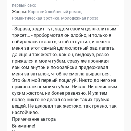
первый секс
Жанры:
Короткий любовный роман
Романтическая эротика
Молодежная проза
- Зараза, ходит тут, задом своим целлюлитным
трясет... - пробормотал он злобно, и только я
собиралась сказать, чтоб отпустил, и нечего
меня за этот самый целлюлютный зад лапать,
да еще и так жестко, как он, выдохув, резко
прижался к моим губам, сразу же проникая
языком внутрь и по-хозяйски придерживая
меня за затылок, чтоб не смогла вырваться.
Это был мой первый поцелуй. Никто до него не
прикасался к моим губам. Никак. Ни невинным
сухим жестом, ни более развязно. И уж тем
более, никто не делал со мной таких грубых
вещей. Не целовал так жестоко, так грязно, так
настойчиво.
Примечание автора
Внимание!