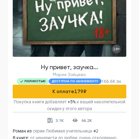
18+
Ну привет, заучка...
Мария Зайцева
166.6K
зн.
ПОЛНОСТЬЮ
ДОСТУПНА ПО АБОНЕМЕНТУ
К оплате
179
₽
Покупка книги добавляет
+
5
%
к вашей накопительной
скидке у этого автора
3.1K
66.2K
Роман из
серии
Любимая учительница
#2
В книге:
от ненависти до любви
очень откровенно