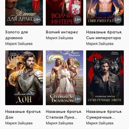
18+
18+
18+
Золото для
Волчий интерес
Названые братья.
дракона
Сын императора
Мария Зайцева
Мария Зайцева
Мария Зайцева
18+
Названые братья.
Названые братья.
Названые братья.
Дон
Степная Луна
Сумеречные
Белоголовых
звери
Мария Зайцева
Мария Зайцева
Мария Зайцева