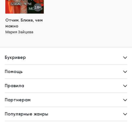
18+
Отчим. Ближе, чем
можно
Мария Зайцева
Букривер
Контакты
Помощь
Авторам
Вопросы и ответы
Новости
Правила
Идеи для развития
Пользовательское соглашение
Партнерам
Политика конфиденциальности
Зарабатывайте с авторами
Популярные жанры
Предложения авторов
Попаданцы