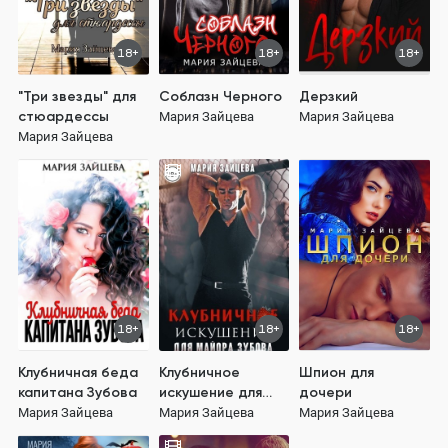
18+
18+
18+
"Три звезды" для
Соблазн Черного
Дерзкий
стюардессы
Мария Зайцева
Мария Зайцева
Мария Зайцева
18+
18+
18+
Клубничная беда
Клубничное
Шпион для
капитана Зубова
искушение для
дочери
майора Зубова
Мария Зайцева
Мария Зайцева
Мария Зайцева