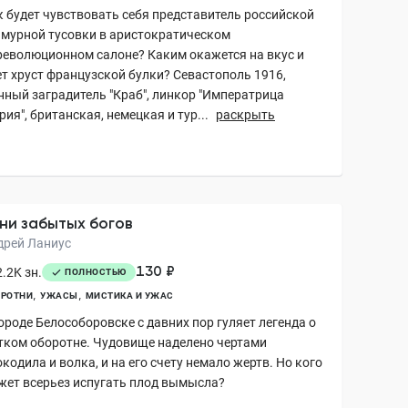
к будет чувствовать себя представитель российской
амурной тусовки в аристократическом
революционном салоне? Каким окажется на вкус и
ет хруст французской булки? Севастополь 1916,
нный заградитель "Краб", линкор "Императрица
ия", британская, немецкая и тур...
раскрыть
ни забытых богов
дрей Ланиус
130 ₽
.2K зн.
ПОЛНОСТЬЮ
ОРОТНИ
УЖАСЫ
МИСТИКА И УЖАС
ороде Белособоровске с давних пор гуляет легенда о
тком оборотне. Чудовище наделено чертами
кодила и волка, и на его счету немало жертв. Но кого
жет всерьез испугать плод вымысла?