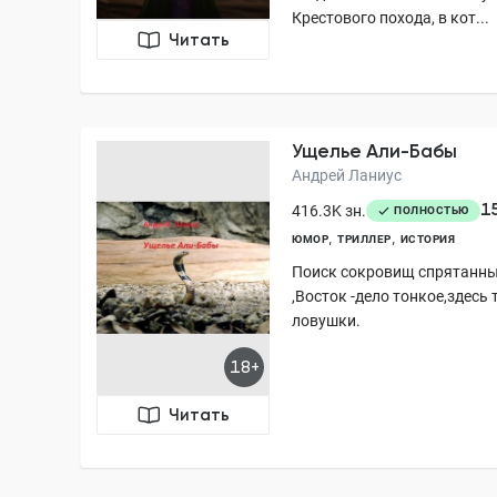
Крестового похода, в кот...
Читать
Ущелье Али-Бабы
Андрей Ланиус
1
416.3K зн.
ПОЛНОСТЬЮ
ЮМОР
ТРИЛЛЕР
ИСТОРИЯ
Поиск сокровищ спрятанны
,Восток -дело тонкое,здесь
ловушки.
18+
Читать