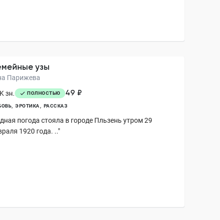
мейные узы
на Парижева
49 ₽
K зн.
ПОЛНОСТЬЮ
БОВЬ
ЭРОТИКА
РАССКАЗ
удная погода стояла в городе Пльзень утром 29
раля 1920 года. .."