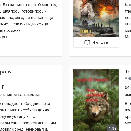
о. Буквально вчера. О многом,
Ка
мышлялось, готовилось и
гл
изошло, сегодня нельзя ещё
до
енно. Если быть до конца
цв
илась из-за
ми
крыть
Мар
Читать
ороля
Те
Ан
 ₽
642
ЮЧЕНИЯ
СРЕДНЕВЕКОВЬЕ
ОБ
 попадает в Средние века.
В г
оит выдать себя за донну
жу
ду ее убийцу и, по
кро
потом еще и развестись с ним
мо
18+
ловиях средневековья и...