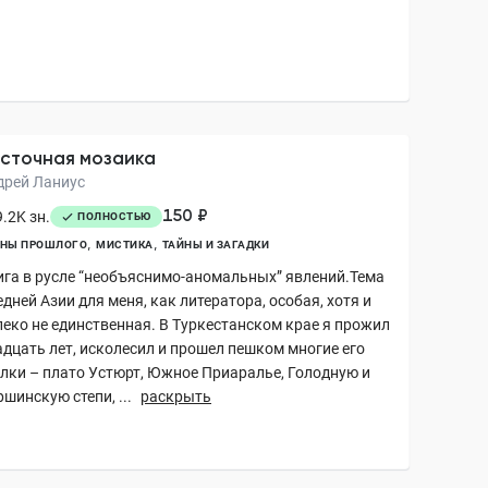
сточная мозаика
дрей Ланиус
150 ₽
.2K зн.
ПОЛНОСТЬЮ
ЙНЫ ПРОШЛОГО
МИСТИКА
ТАЙНЫ И ЗАГАДКИ
ига в русле “необъяснимо-аномальных” явлений.Тема
дней Азии для меня, как литератора, особая, хотя и
леко не единственная. В Туркестанском крае я прожил
адцать лет, исколесил и прошел пешком многие его
олки – плато Устюрт, Южное Приаралье, Голодную и
шинскую степи, ...
раскрыть