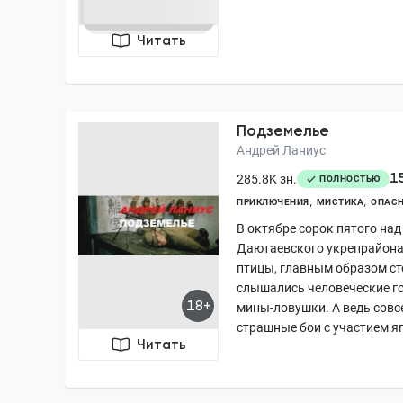
Читать
Подземелье
Андрей Ланиус
1
285.8K зн.
ПОЛНОСТЬЮ
ПРИКЛЮЧЕНИЯ
МИСТИКА
ОПАСН
В октябре сорок пятого на
Даютаевского укрепрайона
птицы, главным образом ст
слышались человеческие г
18+
мины-ловушки. А ведь совс
страшные бои с участием яп
Читать