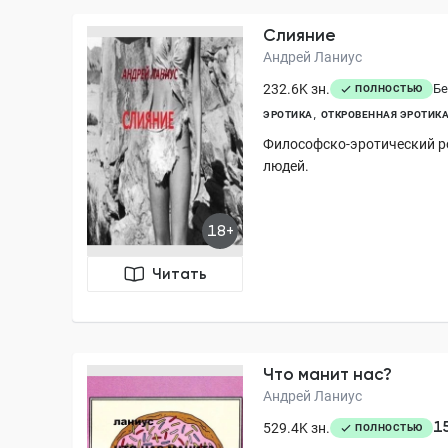
Слияние
Андрей Ланиус
232.6K зн.
Бе
ПОЛНОСТЬЮ
ЭРОТИКА
ОТКРОВЕННАЯ ЭРОТИК
Философско-эротический р
людей.
18+
Читать
Что манит нас?
Андрей Ланиус
1
529.4K зн.
ПОЛНОСТЬЮ