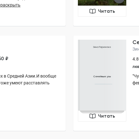
раскрыть
Читать
Се
Зина Парижева
Зи
50 ₽
4.8
ЛЮ
х в Средней Азии.И вообще
"Ч
Семейные узы
 тоже умеют расставлять
фев
Читать