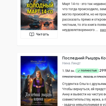
Март 14-го - это так недавн
что тогда происходило, за
могло произойти, но не про
рассказать прямо и откров
честным, то эта книга появ
неудовлетворенного ...
рас
Читать
Последний Рыцарь К
Нина Линдт
299
1.5M зн.
ПОЛНОСТЬЮ
ПРИКЛЮЧЕНИЯ
ЛЮБОВЬ И ПРИКЛ
Студентка Ольга с друзьями
Чтобы вернуться, ей предст
Анну и вывести на чистую во
совместительству, мужа, а 
- задача невыполнимая в ус