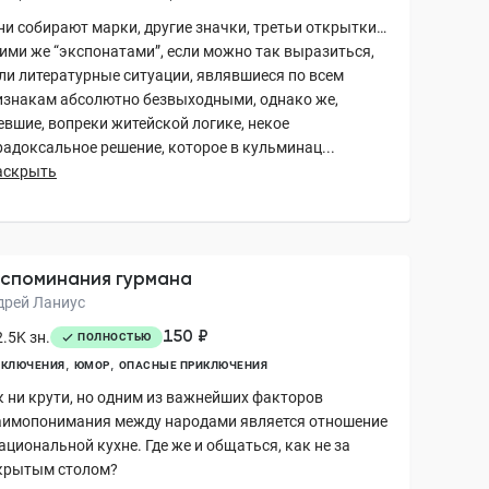
ни собирают марки, другие значки, третьи открытки…
ими же “экспонатами”, если можно так выразиться,
ли литературные ситуации, являвшиеся по всем
изнакам абсолютно безвыходными, однако же,
евшие, вопреки житейской логике, некое
радоксальное решение, которое в кульминац...
аскрыть
споминания гурмана
дрей Ланиус
150 ₽
.5K зн.
ПОЛНОСТЬЮ
ИКЛЮЧЕНИЯ
ЮМОР
ОПАСНЫЕ ПРИКЛЮЧЕНИЯ
к ни крути, но одним из важнейших факторов
аимопонимания между народами является отношение
ациональной кухне. Где же и общаться, как не за
крытым столом?