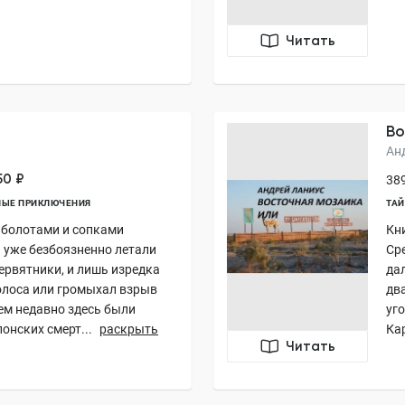
Читать
Во
Ан
50 ₽
389
ЫЕ ПРИКЛЮЧЕНИЯ
ТА
д болотами и сопками
Кн
 уже безбоязненно летали
Сре
ервятники, и лишь изредка
да
олоса или громыхал взрыв
дв
ем недавно здесь были
уг
онских смерт...
раскрыть
Кар
Читать