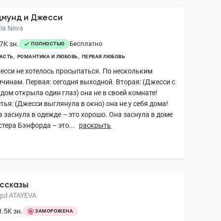
мунд и Джесси
ia Neva
7K зн.
Бесплатно
ПОЛНОСТЬЮ
АСТЬ
РОМАНТИКА И ЛЮБОВЬ
ПЕРВАЯ ЛЮБОВЬ
есси не хотелось просыпаться. По нескольким
ичинам. Первая: сегодня выходной. Вторая: (Джесси с
дом открыла один глаз) она не в своей комнате!
тья: (Джесси выглянула в окно) она не у себя дома!
 заснула в одежде – это хорошо. Она заснула в доме
тера Бэнфорда – это...
раскрыть
ссказы
gul ATAYEVA
.5K зн.
ЗАМОРОЖЕНА