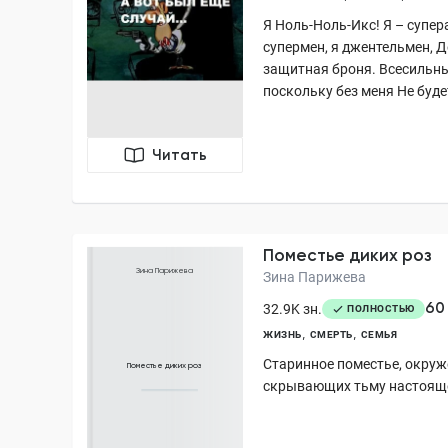
Я Ноль-Ноль-Икс! Я – супера
супермен, я джентельмен, Д
защитная броня. Всесильны
поскольку без меня Не буде
Читать
Поместье диких роз
Зина Парижева
Зина Парижева
60
32.9K зн.
ПОЛНОСТЬЮ
ЖИЗНЬ
СМЕРТЬ
СЕМЬЯ
Старинное поместье, окруж
Поместье диких роз
скрывающих тьму настоящ