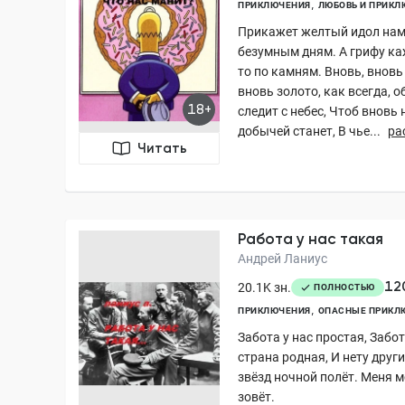
ПРИКЛЮЧЕНИЯ
ЛЮБОВЬ И ПРИКЛ
Прикажет желтый идол нам 
безумным дням. А грифу каж
то по камням. Вновь, вновь
вновь золото, как всегда, о
18+
следит с небес, Чтоб вновь 
добычей станет, В чье...
ра
Читать
Работа у нас такая
Андрей Ланиус
12
20.1K зн.
ПОЛНОСТЬЮ
ПРИКЛЮЧЕНИЯ
ОПАСНЫЕ ПРИКЛ
Забота у нас простая, Забо
страна родная, И нету других
звёзд ночной полёт. Меня 
зовёт.