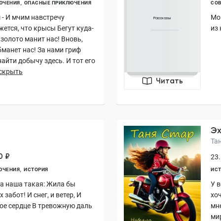
ЮЧЕНИЯ
ОПАСНЫЕ ПРИКЛЮЧЕНИЯ
СОВ
- И мчим навстречу
Мо
Рассказы
ется, что крысы Бегут куда-
из
 золото манит нас! Вновь,
бманет нас! За нами гриф
найти добычу здесь. И тот его
скрыть
Читать
Эх
Та
0 ₽
23.
ЮЧЕНИЯ
ИСТОРИЯ
ИСТ
та наша такая: Жила бы
У в
 забот! И снег, и ветер, И
хо
мое сердце В тревожную даль
мн
ми