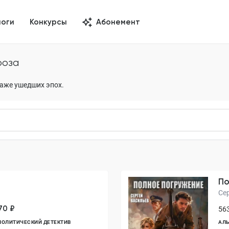
логи
Конкурсы
Абонемент
роза
раже ушедших эпох.
По
Се
70 ₽
563
ПОЛИТИЧЕСКИЙ ДЕТЕКТИВ
АЛЬ