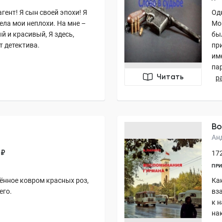
гент! Я сын своей эпохи! Я
Од
ела мои неплохи. На мне –
Мо
й и красивый, Я здесь,
бы
т детектива.
пр
им
па
Читать
р
Во
Ан
 ₽
172
ПР
ённое ковром красных роз,
Ка
его.
вз
к н
на