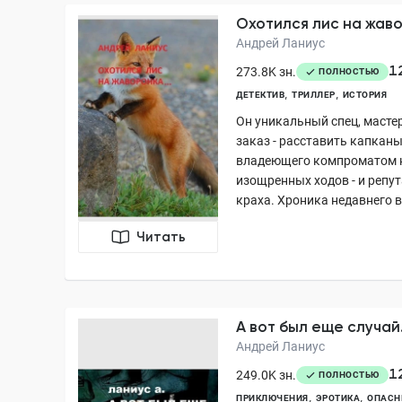
Охотился лис на жаво
Андрей Ланиус
1
273.8K зн.
ПОЛНОСТЬЮ
ДЕТЕКТИВ
ТРИЛЛЕР
ИСТОРИЯ
Он уникальный спец, масте
заказ - расставить капканы
владеющего компроматом н
изощренных ходов - и репу
краха. Хроника недавнего в
Читать
А вот был еще случай.
Андрей Ланиус
1
249.0K зн.
ПОЛНОСТЬЮ
ПРИКЛЮЧЕНИЯ
ЭРОТИКА
ОПАСН