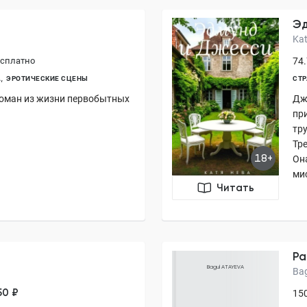
Эд
Kat
сплатно
74.
А
ЭРОТИЧЕСКИЕ СЦЕНЫ
СТР
оман из жизни первобытных
Дж
пр
тру
Тре
18+
Она
мис
Читать
Ра
Bagul ATAYEVA
Ba
50 ₽
150