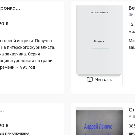
ронка...
Ве
Зина Парижева
Зи
20 ₽
12.
МИ
р тонкой интриги. Получен
Ми
Ведунья
 на питерского журналиста,
за
а заказчика. Серия
тация журналиста на грани
ремени. -1995 год
Читать
..
Сл
Ан
20 ₽
385
ЫЕ ПРИКЛЮЧЕНИЯ
ДР