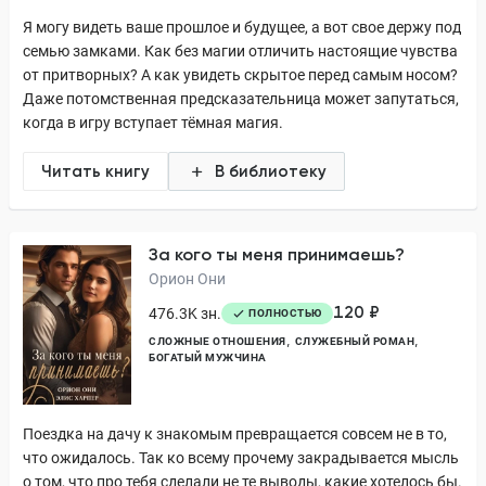
Я могу видеть ваше прошлое и будущее, а вот свое держу под
семью замками. Как без магии отличить настоящие чувства
от притворных? А как увидеть скрытое перед самым носом?
Даже потомственная предсказательница может запутаться,
когда в игру вступает тёмная магия.
Читать книгу
В библиотеку
За кого ты меня принимаешь?
Орион Они
120 ₽
476.3K зн.
ПОЛНОСТЬЮ
СЛОЖНЫЕ ОТНОШЕНИЯ
СЛУЖЕБНЫЙ РОМАН
БОГАТЫЙ МУЖЧИНА
Поездка на дачу к знакомым превращается совсем не в то,
что ожидалось. Так ко всему прочему закрадывается мысль
о том, что про тебя сделали не те выводы, какие хотелось бы.