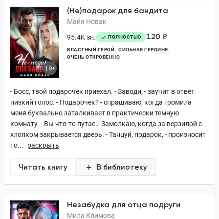
(Не)подарок для бандита
Майя Новак
120 ₽
95.4K зн.
ПОЛНОСТЬЮ
ВЛАСТНЫЙ ГЕРОЙ
СИЛЬНАЯ ГЕРОИНЯ
ОЧЕНЬ ОТКРОВЕННО
18+
- Босс, твой подарочек приехал. - Заводи, - звучит в ответ
низкий голос. - Подарочек? - спрашиваю, когда громила
меня буквально заталкивает в практически темную
комнату. - Вы что-то путае… Замолкаю, когда за верзилой с
хлопком закрывается дверь. - Танцуй, подарок, - произносит
то...
раскрыть
Читать книгу
В библиотеку
Незабудка для отца подруги
Мила Климова