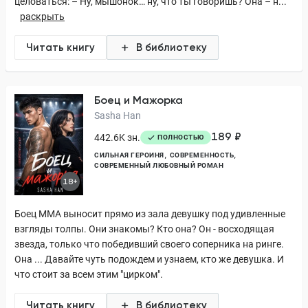
целоваться: – Ну, мышонок… ну, что ты говоришь? Она – н...
раскрыть
Читать книгу
В библиотеку
Боец и Мажорка
Sasha Han
189 ₽
442.6K зн.
ПОЛНОСТЬЮ
СИЛЬНАЯ ГЕРОИНЯ
СОВРЕМЕННОСТЬ
СОВРЕМЕННЫЙ ЛЮБОВНЫЙ РОМАН
18+
Боец ММА выносит прямо из зала девушку под удивленные
взгляды толпы. Они знакомы? Кто она? Он - восходящая
звезда, только что победивший своего соперника на ринге.
Она ... Давайте чуть подождем и узнаем, кто же девушка. И
что стоит за всем этим "цирком".
Читать книгу
В библиотеку