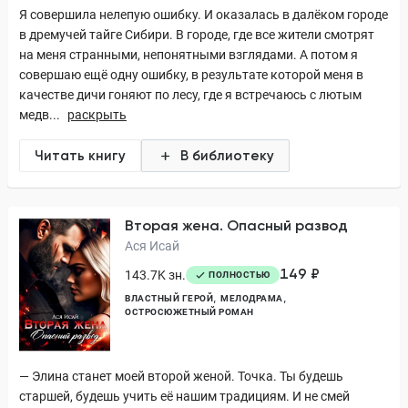
Я совершила нелепую ошибку. И оказалась в далёком городе
в дремучей тайге Сибири. В городе, где все жители смотрят
на меня странными, непонятными взглядами. А потом я
совершаю ещё одну ошибку, в результате которой меня в
качестве дичи гоняют по лесу, где я встречаюсь с лютым
медв...
раскрыть
Читать книгу
В библиотеку
Вторая жена. Опасный развод
Ася Исай
149 ₽
143.7K зн.
ПОЛНОСТЬЮ
ВЛАСТНЫЙ ГЕРОЙ
МЕЛОДРАМА
ОСТРОСЮЖЕТНЫЙ РОМАН
— Элина станет моей второй женой. Точка. Ты будешь
старшей, будешь учить её нашим традициям. И не смей