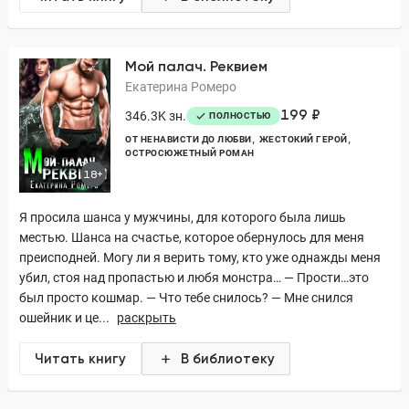
Мой палач. Реквием
Екатерина Ромеро
199 ₽
346.3K зн.
ПОЛНОСТЬЮ
ОТ НЕНАВИСТИ ДО ЛЮБВИ
ЖЕСТОКИЙ ГЕРОЙ
ОСТРОСЮЖЕТНЫЙ РОМАН
18+
Я просила шанса у мужчины, для которого была лишь
местью. Шанса на счастье, которое обернулось для меня
преисподней. Могу ли я верить тому, кто уже однажды меня
убил, стоя над пропастью и любя монстра… — Прости…это
был просто кошмар. — Что тебе снилось? — Мне снился
ошейник и це...
раскрыть
Читать книгу
В библиотеку