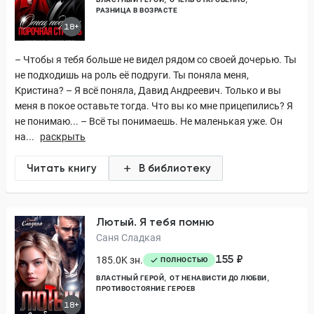
РАЗНИЦА В ВОЗРАСТЕ
18+
– Чтобы я тебя больше не видел рядом со своей дочерью. Ты
не подходишь на роль её подруги. Ты поняла меня,
Кристина? – Я всё поняла, Давид Андреевич. Только и вы
меня в покое оставьте тогда. Что вы ко мне прицепились? Я
не понимаю... – Всё ты понимаешь. Не маленькая уже. Он
на...
раскрыть
Читать книгу
В библиотеку
Лютый. Я тебя помню
Саня Сладкая
155 ₽
185.0K зн.
ПОЛНОСТЬЮ
ВЛАСТНЫЙ ГЕРОЙ
ОТ НЕНАВИСТИ ДО ЛЮБВИ
ПРОТИВОСТОЯНИЕ ГЕРОЕВ
18+