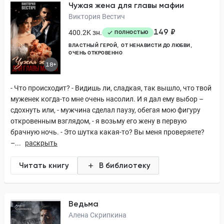
Чужая жена для главы мафии
Виктория Вестич
149 ₽
400.2K зн.
ПОЛНОСТЬЮ
ВЛАСТНЫЙ ГЕРОЙ
ОТ НЕНАВИСТИ ДО ЛЮБВИ
ОЧЕНЬ ОТКРОВЕННО
18+
- Что происходит? - Видишь ли, сладкая, так вышло, что твой
муженек когда-то мне очень насолил. И я дал ему выбор –
сдохнуть или, - мужчина сделал паузу, обегая мою фигуру
откровенным взглядом, - я возьму его жену в первую
брачную ночь. - Это шутка какая-то? Вы меня проверяете?
–...
раскрыть
Читать книгу
В библиотеку
Ведьма
Алена Скрипкина