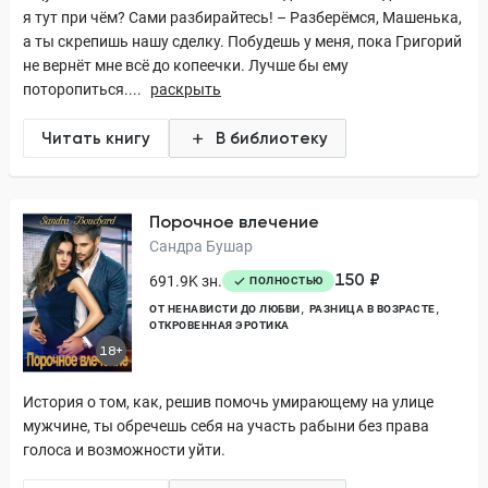
я тут при чём? Сами разбирайтесь! – Разберёмся, Машенька,
а ты скрепишь нашу сделку. Побудешь у меня, пока Григорий
не вернёт мне всё до копеечки. Лучше бы ему
поторопиться....
раскрыть
Читать книгу
В библиотеку
Порочное влечение
Сандра Бушар
150 ₽
691.9K зн.
ПОЛНОСТЬЮ
ОТ НЕНАВИСТИ ДО ЛЮБВИ
РАЗНИЦА В ВОЗРАСТЕ
ОТКРОВЕННАЯ ЭРОТИКА
18+
История о том, как, решив помочь умирающему на улице
мужчине, ты обречешь себя на участь рабыни без права
голоса и возможности уйти.