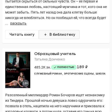
пытается скрыться от сильных чувств. Он – ее первая и
единственная любовь, настоящий мужчина и тот, кого она не
может забыть. Пять лет назад она дала клятву больше
никогда не влюбляться. Но он пообещал ей, что всегда будет
...
раскрыть
Читать книгу
В библиотеку
Образцовый учитель
Татьяна Донченко
189 ₽
485.2K зн.
ПОЛНОСТЬЮ
СЛУЖЕБНЫЙ РОМАН
ЭРОТИЧЕСКИЕ СЦЕНЫ
ШКОЛА
18+
Разозленный миллиардер Роман Бочаров ищет незнакомку
из Тиндера. Прошлой ночью девушка ловко одурачила его:
позвала в отель, нацепила на него наручники и приковала к
изголовью кровати, а потом ушла, оставив его там на всю