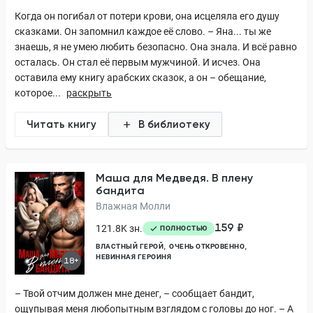
Когда он погибал от потери крови, она исцеляла его душу
сказками. Он запомнил каждое её слово. – Яна... ты же
знаешь, я не умею любить безопасно. Она знала. И всё равно
осталась. Он стал её первым мужчиной. И исчез. Она
оставила ему книгу арабских сказок, а он – обещание,
которое...
раскрыть
Читать книгу
В библиотеку
Маша для Медведя. В плену
бандита
Влажная Молли
159 ₽
121.8K зн.
ПОЛНОСТЬЮ
ВЛАСТНЫЙ ГЕРОЙ
ОЧЕНЬ ОТКРОВЕННО
НЕВИННАЯ ГЕРОИНЯ
18+
– Твой отчим должен мне денег, – сообщает бандит,
ощупывая меня любопытным взглядом с головы до ног. – А