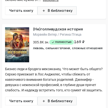
Читать книгу
В библиотеку
(Не)голливудская история
Морвейн Ветер / Регина Птица
169 ₽
305.8K зн.
ПОЛНОСТЬЮ
ЛЮБОВЬ
СИЛЬНАЯ ГЕРОИНЯ
СЛОЖНЫЕ ОТНОШЕНИЯ
Бизнес-леди и бродяга мексиканец. Что может быть общего?
Серхио приезжает в Лос Анджелес, чтобы сбежать от
навязчивого внимания богатых родителей. Дженифер -
девушка с неженской профессией, в глубине души прячет
слабость. И надежду встретить того, кто сумеет её защитить.
Читать книгу
В библиотеку