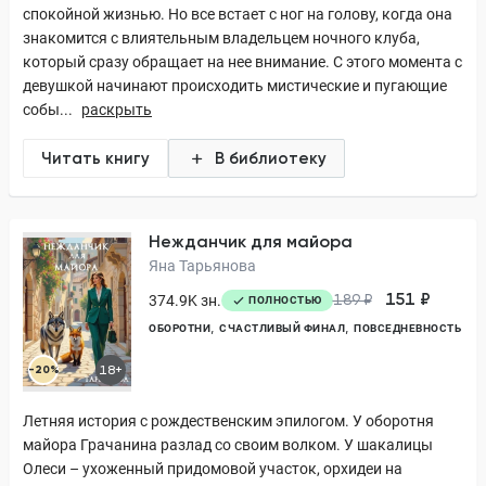
спокойной жизнью. Но все встает с ног на голову, когда она
знакомится с влиятельным владельцем ночного клуба,
который сразу обращает на нее внимание. С этого момента с
девушкой начинают происходить мистические и пугающие
собы...
раскрыть
Читать книгу
В библиотеку
Нежданчик для майора
Яна Тарьянова
151 ₽
374.9K зн.
189 ₽
ПОЛНОСТЬЮ
ОБОРОТНИ
СЧАСТЛИВЫЙ ФИНАЛ
ПОВСЕДНЕВНОСТЬ
-20%
18+
Летняя история с рождественским эпилогом. У оборотня
майора Грачанина разлад со своим волком. У шакалицы
Олеси – ухоженный придомовой участок, орхидеи на