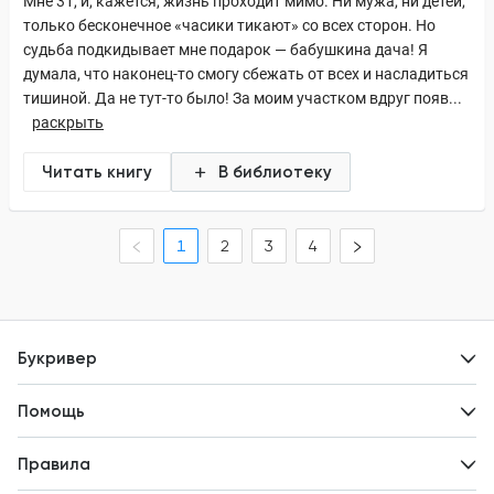
Мне 31, и, кажется, жизнь проходит мимо. Ни мужа, ни детей,
только бесконечное «часики тикают» со всех сторон. Но
судьба подкидывает мне подарок — бабушкина дача! Я
думала, что наконец-то смогу сбежать от всех и насладиться
тишиной. Да не тут-то было! За моим участком вдруг появ...
раскрыть
Читать книгу
В библиотеку
1
2
3
4
Букривер
Контакты
Помощь
Авторам
Вопросы и ответы
Новости
Правила
Идеи для развития