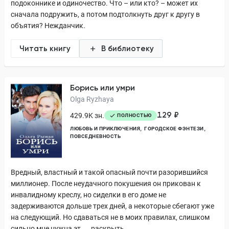
подоконнике и одиночество. Что – или кто? – может их
сначала подружить, а потом подтолкнуть друг к другу в
объятия? Нежданчик.
Читать книгу
В библиотеку
Борись или умри
Olga Ryzhaya
129 ₽
429.9K зн.
ПОЛНОСТЬЮ
ЛЮБОВЬ И ПРИКЛЮЧЕНИЯ
ГОРОДСКОЕ ФЭНТЕЗИ
ПОВСЕДНЕВНОСТЬ
Вредный, властный и такой опасный почти разорившийся
миллионер. После неудачного покушения он прикован к
инвалидному креслу, но сиделки в его доме не
задерживаются дольше трех дней, а некоторые сбегают уже
на следующий. Но сдаваться не в моих правилах, слишком
сильно мне нужна эт...
раскрыть