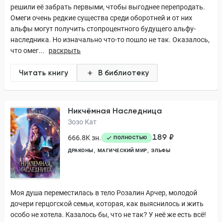
решили её забрать первыми, чтобы выгоднее перепродать.
Омеги очень редкие существа среди оборотней и от них
альфы могут получить стопроцентного будущего альфу-
наследника. Но изначально что-то пошло не так. Оказалось,
что омег...
раскрыть
Читать книгу
В библиотеку
Никчёмная Наследница
Зозо Кат
189 ₽
666.8K зн.
ПОЛНОСТЬЮ
ДРАКОНЫ
МАГИЧЕСКИЙ МИР
ЭЛЬФЫ
Моя душа переместилась в тело Розалин Арчер, молодой
дочери герцогской семьи, которая, как выяснилось и жить
особо не хотела. Казалось бы, что не так? У неё же есть всё!