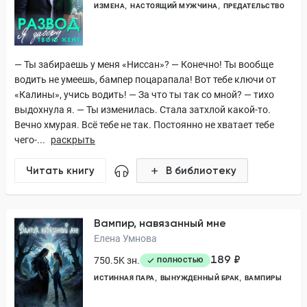
ИЗМЕНА
НАСТОЯЩИЙ МУЖЧИНА
ПРЕДАТЕЛЬСТВО
— Ты забираешь у меня «Ниссан»? — Конечно! Ты вообще
водить не умеешь, бампер поцарапала! Вот тебе ключи от
«Калины», учись водить! — За что ты так со мной? — тихо
выдохнула я. — Ты изменилась. Стала затхлой какой-то.
Вечно хмурая. Всё тебе не так. Постоянно не хватает тебе
чего-...
раскрыть
Читать книгу
В библиотеку
Вампир, навязанный мне
Елена Умнова
189 ₽
750.5K зн.
ПОЛНОСТЬЮ
ИСТИННАЯ ПАРА
ВЫНУЖДЕННЫЙ БРАК
ВАМПИРЫ