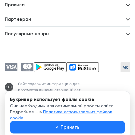
Вопросы и ответы
Новости
Правила
Идеи для развития
Пользовательское соглашение
Партнерам
Политика конфиденциальности
Зарабатывайте с авторами
Популярные жанры
Предложения авторов
Попаданцы
Магические академии
Современный любовный роман
Любовное фэнтези
ЛитРПГ
Сайт содержит информацию для
18+
просмотра лицами старше 18 лет
Букривер использует файлы cookie
Служба поддержки:
Они необходимы для оптимальной работы сайта.
support@bookriver.ru
Подробнее — в
Политике использования файлов
cookie
.
2020-
2026
© Bookriver — литературно-издательская площадка,
✓
Принять
объединяющая читателей и авторов.