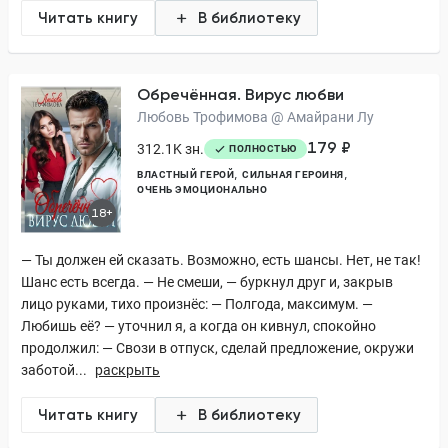
Читать книгу
В библиотеку
Обречённая. Вирус любви
Любовь Трофимова @ Амайрани Лу
179 ₽
312.1K зн.
ПОЛНОСТЬЮ
ВЛАСТНЫЙ ГЕРОЙ
СИЛЬНАЯ ГЕРОИНЯ
ОЧЕНЬ ЭМОЦИОНАЛЬНО
18+
— Ты должен ей сказать. Возможно, есть шансы. Нет, не так!
Шанс есть всегда. — Не смеши, — буркнул друг и, закрыв
лицо руками, тихо произнёс: — Полгода, максимум. —
Любишь её? — уточнил я, а когда он кивнул, спокойно
продолжил: — Свози в отпуск, сделай предложение, окружи
заботой...
раскрыть
Читать книгу
В библиотеку