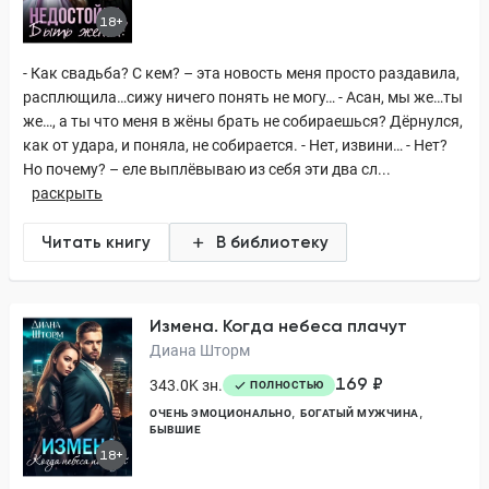
18+
- Как свадьба? С кем? – эта новость меня просто раздавила,
расплющила…сижу ничего понять не могу… - Асан, мы же…ты
же…, а ты что меня в жёны брать не собираешься? Дёрнулся,
как от удара, и поняла, не собирается. - Нет, извини… - Нет?
Но почему? – еле выплёвываю из себя эти два сл...
раскрыть
Читать книгу
В библиотеку
Измена. Когда небеса плачут
Диана Шторм
169 ₽
343.0K зн.
ПОЛНОСТЬЮ
ОЧЕНЬ ЭМОЦИОНАЛЬНО
БОГАТЫЙ МУЖЧИНА
БЫВШИЕ
18+