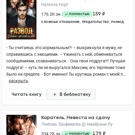
Нателла Норт
159 ₽
176.2K зн.
ПОЛНОСТЬЮ
СЛОЖНЫЕ ОТНОШЕНИЯ
ПРЕДАТЕЛЬСТВО
РАЗВОД
- Ты считаешь это нормальным?! – выкрикнула я мужу, не
справившись с эмоциями. – Ужинать с ней, обмениваться
сообщениями, созваниваться. - Она твоя подруга!!! Лучшая
подруга! – чуть ли не выругался Максим, его терпение тоже
было на пределе. - Вот именно! Ты крутишь роман с моей п...
раскрыть
Читать книгу
В библиотеку
Каратель. Невеста на сдачу
Любовь Трофимова @ Амайрани Лу
179 ₽
334.2K зн.
ПОЛНОСТЬЮ