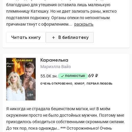
благодушно для утешения оставила лишь маленькую
племянницу Катюшку. Но не дает зализать раны, жестко
подставляя подножку. Органы опеки по непонятным
причинам тянут с оформлением...
раскрыть
Читать книгу
В библиотеку
Карамелька
Мариэлла Вайз
69 ₽
55.0K зн.
ПОЛНОСТЬЮ
ОЧЕНЬ ОТКРОВЕННО
ЮМОР
ПЕРВАЯ ЛЮБОВЬ
18+
Я никогда не страдала бешенством матки, но! В моём
окружении просто не было достойных мужчин. Поэтому мне
приходилось обходиться собственными скромными силами.
До тех пор, пока однажды… *** Осторожненько! Очень