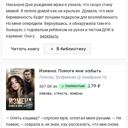
Накануне Дня рождения мужа я узнала, что скоро стану
мамой. Я летела домой как на крыльях. Думала, что моя
беременность будет лучшим подарком для возлюбленного.
Но меня опередили. Вернувшись, я обнаружила там его
бывшую, с годовалым ребёнком на руках и тестом ДНК в
кармане. Она у...
раскрыть
Читать книгу
В библиотеку
Измена. Помоги мне забыть
Любовь Трофимова @ Амайрани Лу
179 ₽
367.0K зн.
ПОЛНОСТЬЮ
ЛЮБОВЬ
СТРАСТЬ
ИЗМЕНА
18+
— Опять кошмар? —спросил муж, оплетая меня руками. — Не
помню, — соврала я, не зная, как рассказать, что мне снова