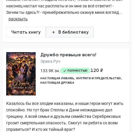
наконец настал час расплаты и он мне за всё ответит! -
Зачем ты здесь?! - пренебрежительно окинув меня взгляд...
раскрыть
Читать книгу
В библиотеку
Дружба превыше всего!
Эрика Руч
120 ₽
133.9K зн.
ПОЛНОСТЬЮ
НАСТОЯЩАЯ ЛЮБОВЬ
ИНТРИГИ И ПРЕДАТЕЛЬСТВО
НАСТОЯЩАЯ ДРУЖБА
Казалось бы все злодеи наказаны, и наши герои могут жить
спокойно. Но тут брак Стеллы и Дани неожиданно дал
трещину. А всей семье и друзьям семейства Серябрековых
грозит смертельная опасность. Смогут ли ребята со всем
справиться? И кто их тайный враг?