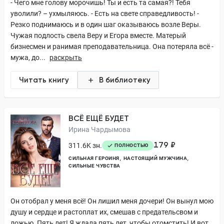
- Чего мне голову морочишь! Ты и есть та самая?! Тебя
уволили? – ухмыляюсь. - Есть на свете справедливость! -
Резко поднимаюсь и в один шаг оказываюсь возле Веры.
Чужая подлость свела Веру и Егора вместе. Матерый
бизнесмен и ранимая преподавательница. Она потеряла всё -
мужа, до...
раскрыть
Читать книгу
В библиотеку
ВСЁ ЕЩЁ БУДЕТ
Ирина Чардымова
179 ₽
311.6K зн.
ПОЛНОСТЬЮ
СИЛЬНАЯ ГЕРОИНЯ
НАСТОЯЩИЙ МУЖЧИНА
СИЛЬНЫЕ ЧУВСТВА
Он отобрал у меня всё! Он лишил меня дочери! Он вынул мою
душу и сердце и растоплат их, смешав с предательсвом и
ложью. Пять лет! Я ждала пять лет, чтобы отомстить! И вот