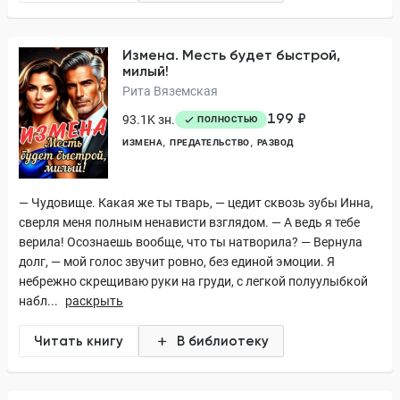
Измена. Месть будет быстрой,
милый!
Рита Вяземская
199 ₽
93.1K зн.
ПОЛНОСТЬЮ
ИЗМЕНА
ПРЕДАТЕЛЬСТВО
РАЗВОД
— Чудовище. Какая же ты тварь, — цедит сквозь зубы Инна,
сверля меня полным ненависти взглядом. — А ведь я тебе
верила! Осознаешь вообще, что ты натворила? — Вернула
долг, — мой голос звучит ровно, без единой эмоции. Я
небрежно скрещиваю руки на груди, с легкой полуулыбкой
набл...
раскрыть
Читать книгу
В библиотеку