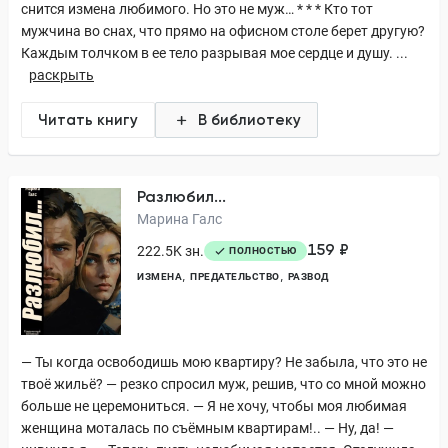
снится измена любимого. Но это не муж… * * * Кто тот
мужчина во снах, что прямо на офисном столе берет другую?
Каждым толчком в ее тело разрывая мое сердце и душу. ...
раскрыть
Читать книгу
В библиотеку
Разлюбил...
Марина Галс
159 ₽
222.5K зн.
ПОЛНОСТЬЮ
ИЗМЕНА
ПРЕДАТЕЛЬСТВО
РАЗВОД
— Ты когда освободишь мою квартиру? Не забыла, что это не
твоё жильё? — резко спросил муж, решив, что со мной можно
больше не церемониться. — Я не хочу, чтобы моя любимая
женщина моталась по съёмным квартирам!.. — Ну, да! —