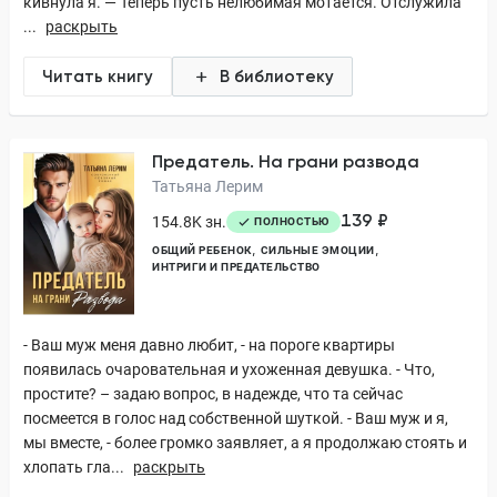
кивнула я. — Теперь пусть нелюбимая мотается. Отслужила
...
раскрыть
Читать книгу
В библиотеку
Предатель. На грани развода
Татьяна Лерим
139 ₽
154.8K зн.
ПОЛНОСТЬЮ
ОБЩИЙ РЕБЕНОК
СИЛЬНЫЕ ЭМОЦИИ
ИНТРИГИ И ПРЕДАТЕЛЬСТВО
- Ваш муж меня давно любит, - на пороге квартиры
появилась очаровательная и ухоженная девушка. - Что,
простите? – задаю вопрос, в надежде, что та сейчас
посмеется в голос над собственной шуткой. - Ваш муж и я,
мы вместе, - более громко заявляет, а я продолжаю стоять и
хлопать гла...
раскрыть