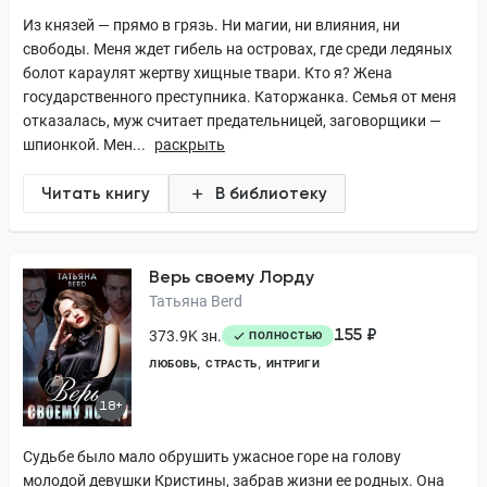
Из князей — прямо в грязь. Ни магии, ни влияния, ни
свободы. Меня ждет гибель на островах, где среди ледяных
болот караулят жертву хищные твари. Кто я? Жена
государственного преступника. Каторжанка. Семья от меня
отказалась, муж считает предательницей, заговорщики —
шпионкой. Мен...
раскрыть
Читать книгу
В библиотеку
Верь своему Лорду
Татьяна Berd
155 ₽
373.9K зн.
ПОЛНОСТЬЮ
ЛЮБОВЬ
СТРАСТЬ
ИНТРИГИ
18+
Судьбе было мало обрушить ужасное горе на голову
молодой девушки Кристины, забрав жизни ее родных. Она