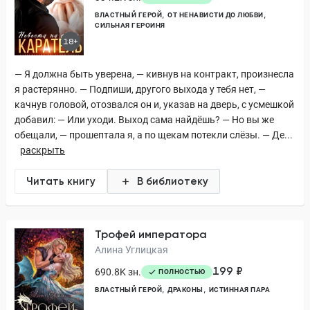
ВЛАСТНЫЙ ГЕРОЙ
ОТ НЕНАВИСТИ ДО ЛЮБВИ
СИЛЬНАЯ ГЕРОИНЯ
18+
— Я должна быть уверена, — кивнув на контракт, произнесла
я растерянно. — Подпиши, другого выхода у тебя нет, —
качнув головой, отозвался он и, указав на дверь, с усмешкой
добавил: — Или уходи. Выход сама найдёшь? — Но вы же
обещали, — прошептала я, а по щекам потекли слёзы. — Де...
раскрыть
Читать книгу
В библиотеку
Трофей императора
Алина Углицкая
199 ₽
690.8K зн.
ПОЛНОСТЬЮ
ВЛАСТНЫЙ ГЕРОЙ
ДРАКОНЫ
ИСТИННАЯ ПАРА