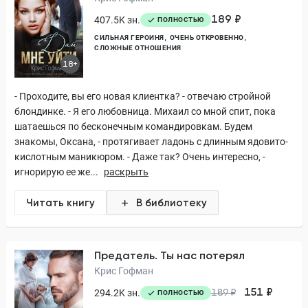
189 ₽
407.5K зн.
ПОЛНОСТЬЮ
СИЛЬНАЯ ГЕРОИНЯ
ОЧЕНЬ ОТКРОВЕННО
СЛОЖНЫЕ ОТНОШЕНИЯ
18+
- Проходите, вы его новая клиентка? - отвечаю стройной
блондинке. - Я его любовница. Михаил со мной спит, пока
шатаешься по бесконечным командировкам. Будем
знакомы, Оксана, - протягивает ладонь с длинным ядовито-
кислотным маникюром. - Даже так? Очень интересно, -
игнорирую ее же...
раскрыть
Читать книгу
В библиотеку
Предатель. Ты нас потерял
Крис Гофман
151 ₽
294.2K зн.
189 ₽
ПОЛНОСТЬЮ