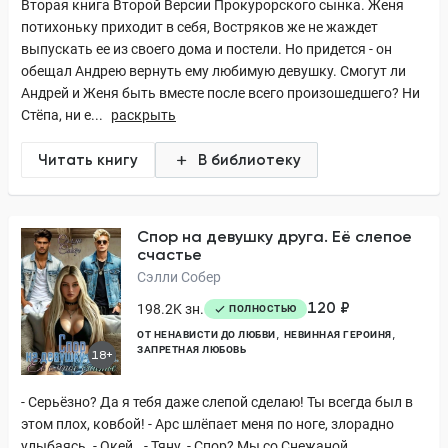
Вторая книга Второй Версии Прокурорского сынка. Женя
потихоньку приходит в себя, Востряков же не жаждет
выпускать ее из своего дома и постели. Но придется - он
обещал Андрею вернуть ему любимую девушку. Смогут ли
Андрей и Женя быть вместе после всего произошедшего? Ни
Стёпа, ни е...
раскрыть
Читать книгу
В библиотеку
Спор на девушку друга. Её слепое
счастье
Сэлли Собер
120 ₽
198.2K зн.
ПОЛНОСТЬЮ
ОТ НЕНАВИСТИ ДО ЛЮБВИ
НЕВИННАЯ ГЕРОИНЯ
ЗАПРЕТНАЯ ЛЮБОВЬ
18+
- Серьёзно? Да я тебя даже слепой сделаю! Ты всегда был в
этом плох, ковбой! - Арс шлёпает меня по ноге, злорадно
улыбаясь. - Окей.. - Тяну. - Спор? Мы со Снежаной