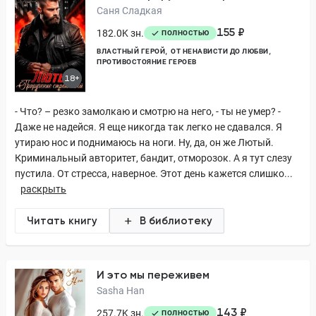
Саня Сладкая
155 ₽
182.0K зн.
ПОЛНОСТЬЮ
ВЛАСТНЫЙ ГЕРОЙ
ОТ НЕНАВИСТИ ДО ЛЮБВИ
ПРОТИВОСТОЯНИЕ ГЕРОЕВ
18+
- Что? – резко замолкаю и смотрю на него, - ты не умер? -
Даже не надейся. Я еще никогда так легко не сдавался. Я
утираю нос и поднимаюсь на ноги. Ну, да, он же Лютый.
Криминальный авторитет, бандит, отморозок. А я тут слезу
пустила. От стресса, наверное. Этот день кажется слишко...
раскрыть
Читать книгу
В библиотеку
И это мы переживем
Sasha Han
143 ₽
257.7K зн.
ПОЛНОСТЬЮ