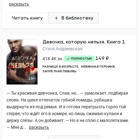
раскрыть
Читать книгу
В библиотеку
Девочка, которую нельзя. Книга 1
Стася Андриевская
149 ₽
418.4K зн.
ПОЛНОСТЬЮ
РАЗНИЦА В ВОЗРАСТЕ
НЕВИННАЯ ГЕРОИНЯ
ЗАПРЕТНАЯ ЛЮБОВЬ
18+
— Ты красивая девчонка, Слав, но… — замолкает, подбирая
слова. На щеке отпечаток губной помады, рубашка
выдернута из-под ремня. И я готова перегрызть горло той
стерве, что ждёт его в номере, но лишь сжимаю кулаки и
держу слёзы. А он добивает: — Но я не сплю с малолетками.
— Мне д...
раскрыть