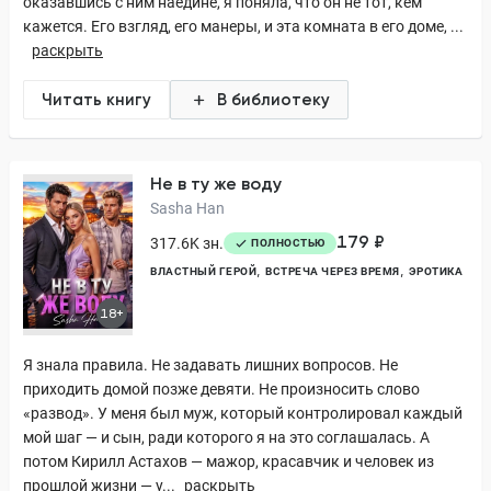
оказавшись с ним наедине, я поняла, что он не тот, кем
кажется. Его взгляд, его манеры, и эта комната в его доме, ...
раскрыть
Читать книгу
В библиотеку
Не в ту же воду
Sasha Han
179 ₽
317.6K зн.
ПОЛНОСТЬЮ
ВЛАСТНЫЙ ГЕРОЙ
ВСТРЕЧА ЧЕРЕЗ ВРЕМЯ
ЭРОТИКА
18+
Я знала правила. Не задавать лишних вопросов. Не
приходить домой позже девяти. Не произносить слово
«развод». У меня был муж, который контролировал каждый
мой шаг — и сын, ради которого я на это соглашалась. А
потом Кирилл Астахов — мажор, красавчик и человек из
прошлой жизни — у...
раскрыть