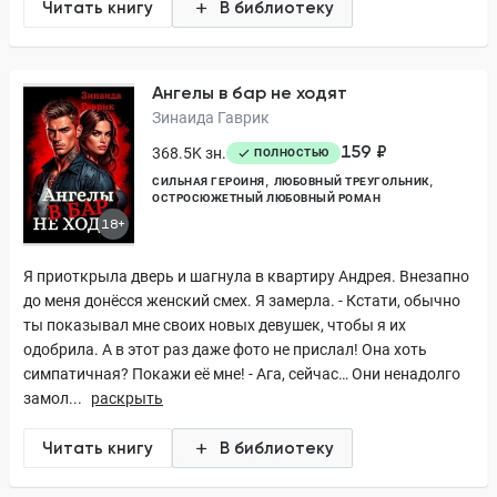
Читать книгу
В библиотеку
Ангелы в бар не ходят
Зинаида Гаврик
159 ₽
368.5K зн.
ПОЛНОСТЬЮ
СИЛЬНАЯ ГЕРОИНЯ
ЛЮБОВНЫЙ ТРЕУГОЛЬНИК
ОСТРОСЮЖЕТНЫЙ ЛЮБОВНЫЙ РОМАН
18+
Я приоткрыла дверь и шагнула в квартиру Андрея. Внезапно
до меня донёсся женский смех. Я замерла. - Кстати, обычно
ты показывал мне своих новых девушек, чтобы я их
одобрила. А в этот раз даже фото не прислал! Она хоть
симпатичная? Покажи её мне! - Ага, сейчас… Они ненадолго
замол...
раскрыть
Читать книгу
В библиотеку