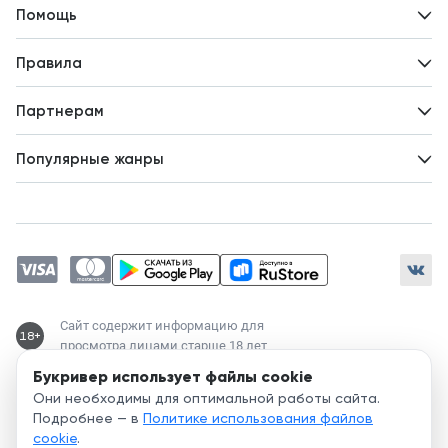
Контакты
Помощь
Авторам
Вопросы и ответы
Новости
Правила
Идеи для развития
Пользовательское соглашение
Партнерам
Политика конфиденциальности
Зарабатывайте с авторами
Популярные жанры
Предложения авторов
Попаданцы
Магические академии
Современный любовный роман
Любовное фэнтези
ЛитРПГ
Сайт содержит информацию для
18+
просмотра лицами старше 18 лет
Букривер использует файлы cookie
Служба поддержки:
Они необходимы для оптимальной работы сайта.
support@bookriver.ru
Подробнее — в
Политике использования файлов
cookie
.