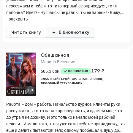
переезжаем к тебе, и тот кто первый её оприходует, тот и
папочка? Идёт? - Ну шансы не равны, ты её парень! - Вижу,...
раскрыть
Читать книгу
В библиотеку
Обещанная
Марина Весенняя
179 ₽
506.3K зн.
ПОЛНОСТЬЮ
ВЛАСТНЫЙ ГЕРОЙ
СИЛЬНАЯ ГЕРОИНЯ
ЛЮБОВНЫЙ ТРЕУГОЛЬНИК
18+
Работа – дом – работа. Начальство дурное, клиенты руки
распускают, кто-то начал преследовать, и сдается мне, что
до утра я не доживу. И это только начало моей рабочей
недели… И мало того, что я уже сама себе не принадлежу, так
еще и делить пытаются! Тело одному пообещали, душу др...