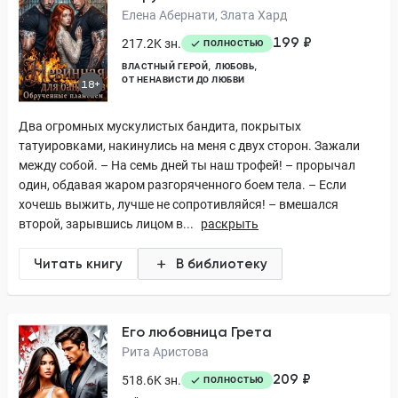
Елена Абернати, Злата Хард
199 ₽
217.2K зн.
ПОЛНОСТЬЮ
ВЛАСТНЫЙ ГЕРОЙ
ЛЮБОВЬ
ОТ НЕНАВИСТИ ДО ЛЮБВИ
18+
Два огромных мускулистых бандита, покрытых
татуировками, накинулись на меня с двух сторон. Зажали
между собой. – На семь дней ты наш трофей! – прорычал
один, обдавая жаром разгоряченного боем тела. – Если
хочешь выжить, лучше не сопротивляйся! – вмешался
второй, зарывшись лицом в...
раскрыть
Читать книгу
В библиотеку
Его любовница Грета
Рита Аристова
209 ₽
518.6K зн.
ПОЛНОСТЬЮ