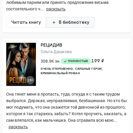
любимым парнем или принять предложение весьма
состоятельного ч...
раскрыть
Читать книгу
В библиотеку
РЕЦИДИВ
Ольга Дашкова
199 ₽
308.9K зн.
ПОЛНОСТЬЮ
ОЧЕНЬ ОТКРОВЕННО
СИЛЬНЫЕ ГЕРОИ
КРИМИНАЛЬНЫЙ РОМАН
18+
Она тянет меня в пропасть, туда, откуда я с таким трудом
выбрался. Дерзкая, неуправляемая, безбашенная. Но кто бы
мог подумать, что она окажется той девчонкой из прошлого,
которое я так стараюсь забыть? Хотел проучить, наказать, а
сам вляпался, как мальчишка. Она отравила всю мою...
раскрыть