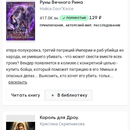
Руны Вечного Рима
Нэйса Соот'Хэссе
129 ₽
417.0K зн.
ПОЛНОСТЬЮ
ПРИКЛЮЧЕНИЯ
АВТОРСКИЙ МИР
РАССЛЕДОВАНИЕ
етера-полукровка, третий патриций Империи и раб-убийца из
народа, не умевшего убивать - что может свести вместе всех
троих? Вендер появляется в колизее с конкретной целью -
купить бойца, который поможет патрицию в его тёмных и
опасных делах... Выяснить, кто хочет его убить: тольк...
раскрыть
Читать книгу
В библиотеку
Король для Дроу.
Кристина Скрипникова