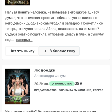
Нельзя понять человека, не побывав в его шкуре. Шиасу
думал, что не сможет простить сбежавшую из плена и от
него демоницу, однако сам угодил в западню. Поймет ли он
теперь, что чувствовала Айлла, оказавшись на ее месте?
Судьба знатно пошутила, отправив Шиасу в плен, а суккубу
под...
раскрыть
Читать книгу
В библиотеку
Людоедки
Александра Фатум
35 ₽
20.2K зн.
ПОЛНОСТЬЮ
ПРЕДАТЕЛЬСТВО
БОРЬБА ЗА ВЫЖИВАНИЕ
ХОРРОР
18+
Что такое дружба? Это незримая связь между людьми,