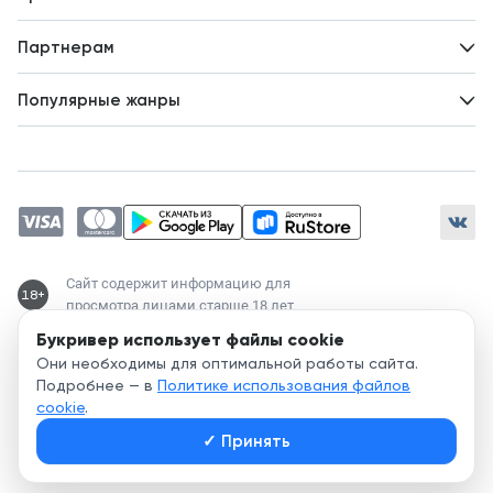
Идеи для развития
Пользовательское соглашение
Партнерам
Политика конфиденциальности
Зарабатывайте с авторами
Популярные жанры
Предложения авторов
Попаданцы
Магические академии
Современный любовный роман
Любовное фэнтези
ЛитРПГ
Сайт содержит информацию для
18+
просмотра лицами старше 18 лет
Букривер использует файлы cookie
Служба поддержки:
Они необходимы для оптимальной работы сайта.
support@bookriver.ru
Подробнее — в
Политике использования файлов
cookie
.
2020-
2026
© Bookriver — литературно-издательская площадка,
✓
Принять
объединяющая читателей и авторов.