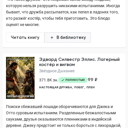
которую нельзя разрушить никакими испытаниями. Иногда
бывает, что дружба рассыпается, как пепел в ладонях того,
кто разжёг костёр, чтобы тебя приготовить. Это блюдо
оценят не многие.
Читать книгу
В библиотеку
Эдвард Силвестр Эллис. Лагерный
костёр и вигвам
Звёздное Дыхание
99 ₽
371.8K зн.
ПОЛНОСТЬЮ
НАСТОЯЩАЯ ДРУЖБА
ПОБЕГ
ПЛЕН
Поиски сбежавшей лошади оборачиваются для Джека и
Отто суровым испытанием. Разделенные безжалостными
сауками, друзья оказываются пленниками в индейской
деревне. Джеку предстоит не только бороться с лихорадкой,