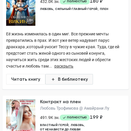
180 ₽
432.0K зн.
ПОЛНОСТЬЮ
ЛЮБОВЬ
СИЛЬНЫЙ ГЛАВНЫЙ ГЕРОЙ
ПЛЕН
18+
Её жизнь изменилась в один миг. Все прежние мечты
превратились в прах. И вот уже ветер надувает парус
драккара ,который уносит Тессу в чужие края. Туда, где ей
предстоит стать женой одного из сыновей конунга,
научиться жить среди этих жестоких людей и обрести
счастье и любовь там...
раскрыть
Читать книгу
В библиотеку
Контракт на плен
Любовь Трофимова @ Амайрани Лу
199 ₽
491.9K зн.
ПОЛНОСТЬЮ
ВЛАСТНЫЙ ГЕРОЙ
ЛЮБОВЬ
ОТ НЕНАВИСТИ ДО ЛЮБВИ