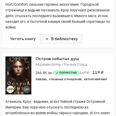
Hurt/Comfort, сильная героиня, моногамия. Городской
стражнице и ведьме Натаниэль Кроу поручают рискованное
дело: отыскать последнего выжившего тёмного мага. И она
находит его: в пыточной камере своей бывшей соратницы по
войне.
Читать книгу
В библиотеку
Остров забытых душ
Морвейн Ветер / Регина Птица
119 ₽
266.8K зн.
149 ₽
ПОЛНОСТЬЮ
ЛЮБОВЬ
СЛОЖНЫЕ ОТНОШЕНИЯ
АВТОРСКИЙ МИР
-20%
18+
Атаниэль Кроу - ведьмак, агент Тайной стражи Островной
Империи. Ему поручено отыскать последнюю из
истреблённых во время войны чёрных чародеек. И Атэ знает