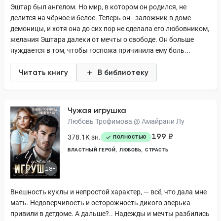
Эштар был ангелом. Но мир, в котором он родился, не
делится на чёрное и белое. Теперь он - заложник в доме
демоницы, и хотя она до сих пор не сделала его любовником,
желания Эштара далеки от мечты о свободе. Он больше
нуждается в том, чтобы госпожа причинила ему боль...
Читать книгу
В библиотеку
Чужая игрушка
Любовь Трофимова @ Амайрани Лу
199 ₽
378.1K зн.
ПОЛНОСТЬЮ
ВЛАСТНЫЙ ГЕРОЙ
ЛЮБОВЬ
СТРАСТЬ
18+
Внешность куклы и непростой характер, — всё, что дала мне
мать. Недоверчивость и осторожность дикого зверька
привили в детдоме. А дальше?.. Надежды и мечты разбились