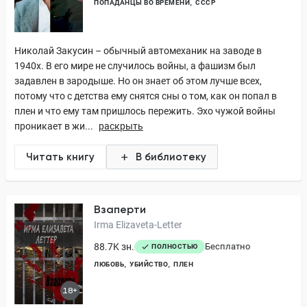
ПОПАДАНЦЫ ВО ВРЕМЕНИ
СССР
Николай Закусин – обычный автомеханик на заводе в
1940х. В его мире не случилось войны, а фашизм был
задавлен в зародыше. Но он знает об этом лучше всех,
потому что с детства ему снятся сны о том, как он попал в
плен и что ему там пришлось пережить. Эхо чужой войны
проникает в жи...
раскрыть
Читать книгу
В библиотеку
Взаперти
Irma Elizaveta-Letter
88.7K зн.
Бесплатно
ПОЛНОСТЬЮ
ЛЮБОВЬ
УБИЙСТВО
ПЛЕН
18+