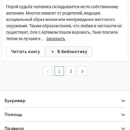
Порой судьба человека складывается не по собственному
желанию. Многое зависит от родителей, ведущих
асоциальный образ жизни или неоправданно жестокого
окружения. Таким образом поняв, что любви и честности не
существует, Оля с Артемом пошли воровать, Таня платила
телом за лучшее к...
раскрыть
Читать книгу
В библиотеку
1
2
Букривер
Контакты
Помощь
Авторам
Вопросы и ответы
Новости
Правила