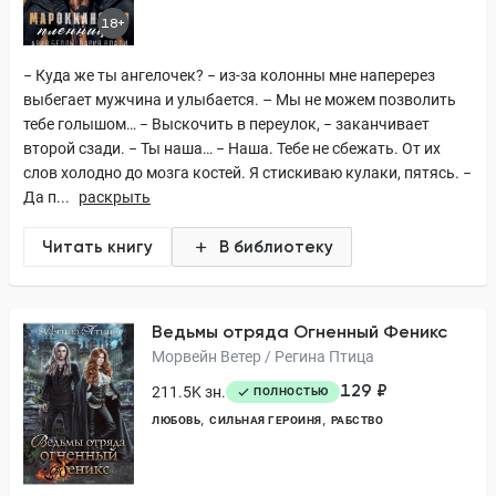
18+
− Куда же ты ангелочек? − из-за колонны мне наперерез
выбегает мужчина и улыбается. – Мы не можем позволить
тебе голышом… − Выскочить в переулок, − заканчивает
второй сзади. − Ты наша… − Наша. Тебе не сбежать. От их
слов холодно до мозга костей. Я стискиваю кулаки, пятясь. −
Да п...
раскрыть
Читать книгу
В библиотеку
Ведьмы отряда Огненный Феникс
Морвейн Ветер / Регина Птица
129 ₽
211.5K зн.
ПОЛНОСТЬЮ
ЛЮБОВЬ
СИЛЬНАЯ ГЕРОИНЯ
РАБСТВО