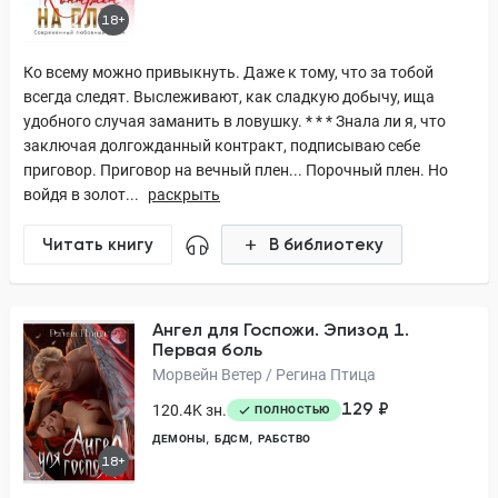
18+
Ко всему можно привыкнуть. Даже к тому, что за тобой
всегда следят. Выслеживают, как сладкую добычу, ища
удобного случая заманить в ловушку. * * * Знала ли я, что
заключая долгожданный контракт, подписываю себе
приговор. Приговор на вечный плен... Порочный плен. Но
войдя в золот...
раскрыть
Читать книгу
В библиотеку
Ангел для Госпожи. Эпизод 1.
Первая боль
Морвейн Ветер / Регина Птица
129 ₽
120.4K зн.
ПОЛНОСТЬЮ
ДЕМОНЫ
БДСМ
РАБСТВО
18+